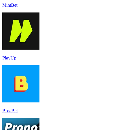
MintBet
PlayUp
BossBet