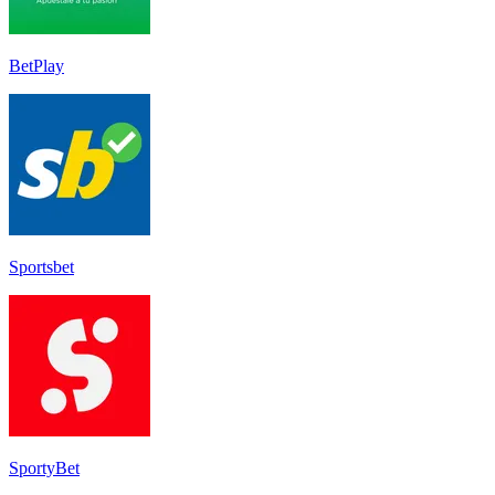
BetPlay
Sportsbet
SportyBet