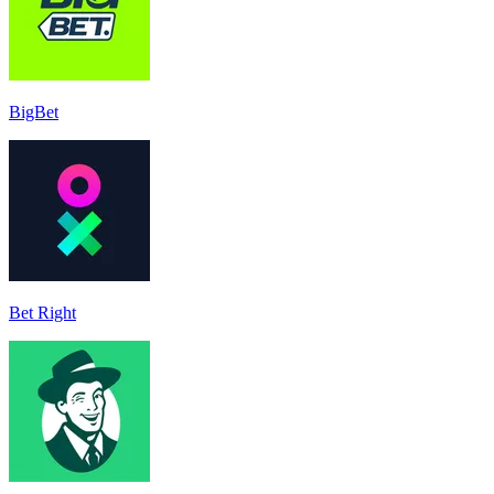
BigBet
Bet Right