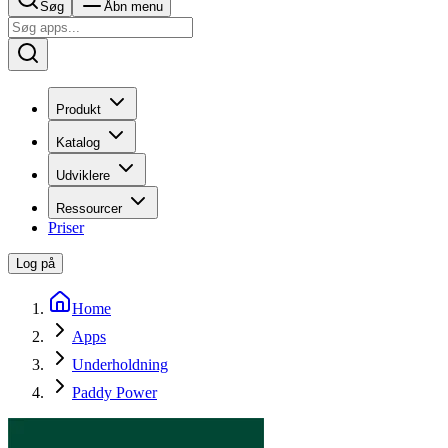
Søg
Åbn menu
Produkt
Katalog
Udviklere
Ressourcer
Priser
Log på
Home
Apps
Underholdning
Paddy Power