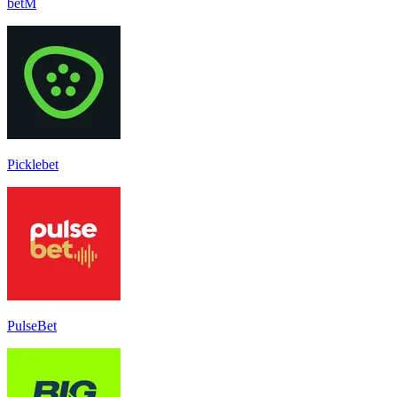
betM
Picklebet
PulseBet