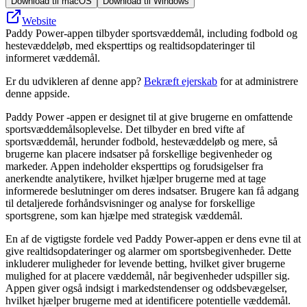
Download til macOS
Download til Windows
Website
Paddy Power-appen tilbyder sportsvæddemål, including fodbold og
hestevæddeløb, med eksperttips og realtidsopdateringer til
informeret væddemål.
Er du udvikleren af denne app?
Bekræft ejerskab
for at administrere
denne appside.
Paddy Power -appen er designet til at give brugerne en omfattende
sportsvæddemålsoplevelse. Det tilbyder en bred vifte af
sportsvæddemål, herunder fodbold, hestevæddeløb og mere, så
brugerne kan placere indsatser på forskellige begivenheder og
markeder. Appen indeholder eksperttips og forudsigelser fra
anerkendte analytikere, hvilket hjælper brugerne med at tage
informerede beslutninger om deres indsatser. Brugere kan få adgang
til detaljerede forhåndsvisninger og analyse for forskellige
sportsgrene, som kan hjælpe med strategisk væddemål.
En af de vigtigste fordele ved Paddy Power-appen er dens evne til at
give realtidsopdateringer og alarmer om sportsbegivenheder. Dette
inkluderer muligheder for levende betting, hvilket giver brugerne
mulighed for at placere væddemål, når begivenheder udspiller sig.
Appen giver også indsigt i markedstendenser og oddsbevægelser,
hvilket hjælper brugerne med at identificere potentielle væddemål.