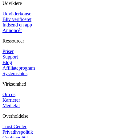
Udviklere
Udviklerkonsol
Bliv verificeret
Indsend en app
Annoncér
Ressourcer
Priser
Support
Blog
Affiliateprogram
Systemstatus
Virksomhed
Om os
Karrierer
Mediekit
Overholdelse
Trust Center
Privatlivspolitik
Cookiepolitik