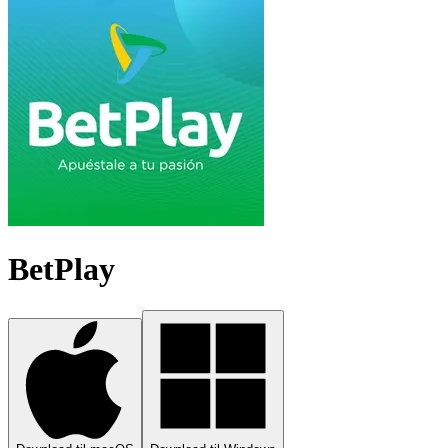
BetPlay