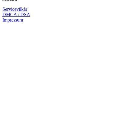
Servicevilkår
DMCA / DSA
Impressum