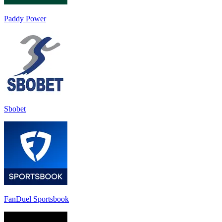
Paddy Power
Sbobet
FanDuel Sportsbook