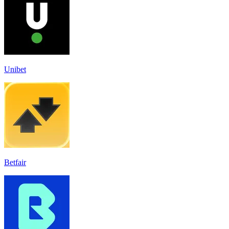
Unibet
Betfair