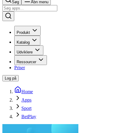
Søg
Åbn menu
Produkt
Katalog
Udviklere
Ressourcer
Priser
Log på
Home
Apps
Sport
BetPlay