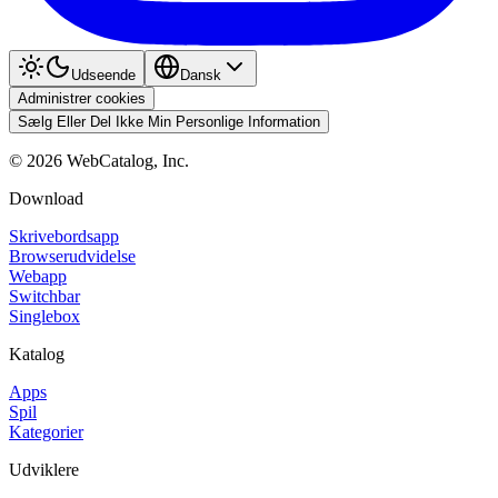
Udseende
Dansk
Administrer cookies
Sælg Eller Del Ikke Min Personlige Information
©
2026
WebCatalog, Inc.
Download
Skrivebordsapp
Browserudvidelse
Webapp
Switchbar
Singlebox
Katalog
Apps
Spil
Kategorier
Udviklere