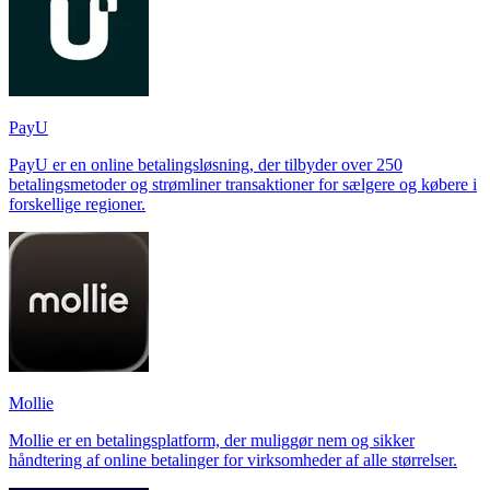
PayU
PayU er en online betalingsløsning, der tilbyder over 250
betalingsmetoder og strømliner transaktioner for sælgere og købere i
forskellige regioner.
Mollie
Mollie er en betalingsplatform, der muliggør nem og sikker
håndtering af online betalinger for virksomheder af alle størrelser.