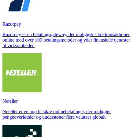
Razorpay
Razorpay er en betalingsgateway, der muliggør sikre transaktioner
online med over 100 betalingsmetoder og yder finansielle tjenester
til virksomheder.
Neteller
Neteller er en app til sikre onlinebetalinger, der muliggør
pengeoverførsler og understøtter flere valutaer globalt.