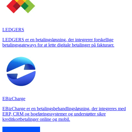
LEDGERS
LEDGERS er en betalingsløsning, der integrerer forskellige
betalingsgateways for at lette digitale betalinger på fakturaer.
EBizCharge
EBizCharge er en betalingsbehandlingsløsning, der integreres med
ERP, CRM og bogføringssystemer og understøtter sikre
kreditkortbetalinger online og mobil.