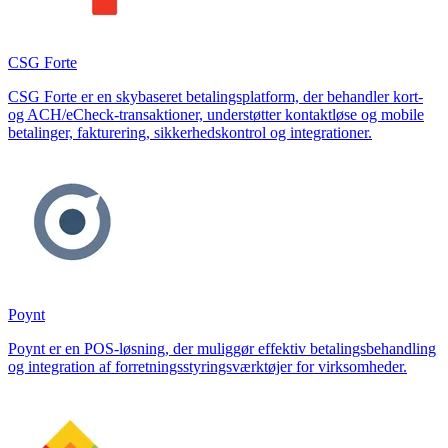
CSG Forte
CSG Forte er en skybaseret betalingsplatform, der behandler kort-
og ACH/eCheck-transaktioner, understøtter kontaktløse og mobile
betalinger, fakturering, sikkerhedskontrol og integrationer.
Poynt
Poynt er en POS-løsning, der muliggør effektiv betalingsbehandling
og integration af forretningsstyringsværktøjer for virksomheder.