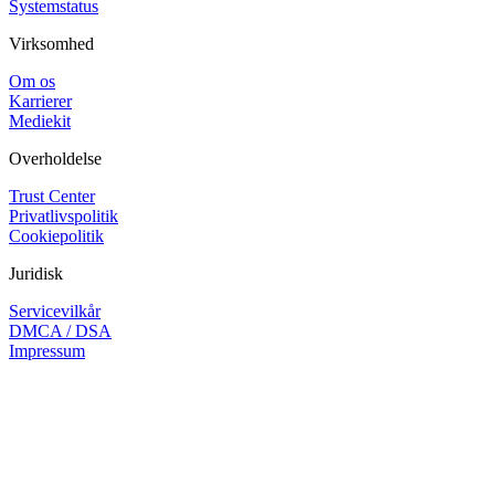
Systemstatus
Virksomhed
Om os
Karrierer
Mediekit
Overholdelse
Trust Center
Privatlivspolitik
Cookiepolitik
Juridisk
Servicevilkår
DMCA / DSA
Impressum