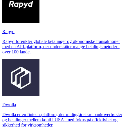
Rapyd
Rapyd forenkler globale betalinger og økonomiske transaktioner
med en API-platform, der understøtter mange betalingsmetoder i
over 100 lande.
Dwolla
Dwolla er en fintech-platform, der muliggør sikre bankoverførsler
og betalinger mellem konti i USA, med fokus på effektivitet og
sikkerhed for virksomheder.