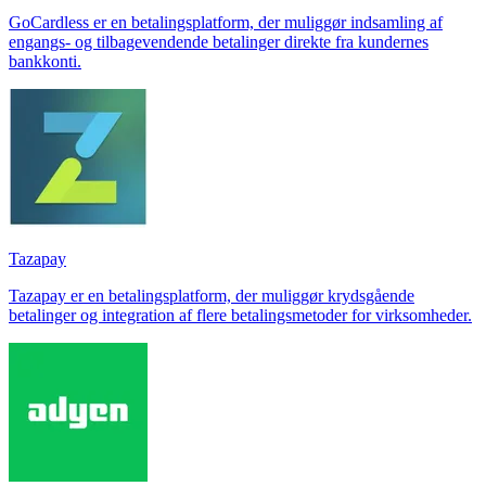
GoCardless er en betalingsplatform, der muliggør indsamling af
engangs- og tilbagevendende betalinger direkte fra kundernes
bankkonti.
Tazapay
Tazapay er en betalingsplatform, der muliggør krydsgående
betalinger og integration af flere betalingsmetoder for virksomheder.