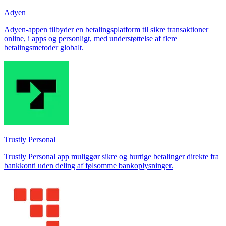
Adyen
Adyen-appen tilbyder en betalingsplatform til sikre transaktioner
online, i apps og personligt, med understøttelse af flere
betalingsmetoder globalt.
Trustly Personal
Trustly Personal app muliggør sikre og hurtige betalinger direkte fra
bankkonti uden deling af følsomme bankoplysninger.