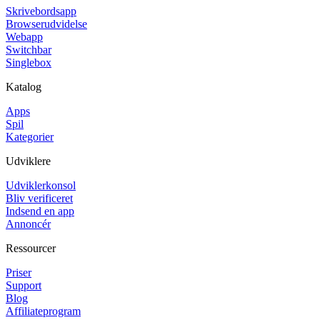
Skrivebordsapp
Browserudvidelse
Webapp
Switchbar
Singlebox
Katalog
Apps
Spil
Kategorier
Udviklere
Udviklerkonsol
Bliv verificeret
Indsend en app
Annoncér
Ressourcer
Priser
Support
Blog
Affiliateprogram