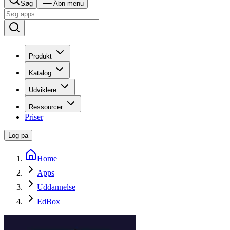
Søg
Åbn menu
Produkt
Katalog
Udviklere
Ressourcer
Priser
Log på
Home
Apps
Uddannelse
EdBox