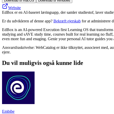
Download til macOS
Download til Windows
Website
EdBox er en AI-baseret læringsapp, der samler studiestof, laver studi
Er du udvikleren af denne app?
Bekræft ejerskab
for at administrere 
EdBox is an AI-powered Execution first Learning OS that transforms pas
studying and sAVE study time, courses built for real learning no fluff,
even more fun and enaging. Genie your personal AI tutor guides you a
Ansvarsfraskrivelse: WebCatalog er ikke tilknyttet, associeret med, a
ejere.
Du vil muligvis også kunne lide
Embibe