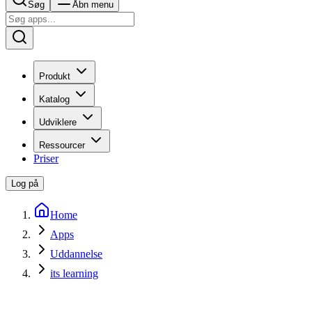
Søg
Åbn menu
Produkt
Katalog
Udviklere
Ressourcer
Priser
Log på
Home
Apps
Uddannelse
its learning