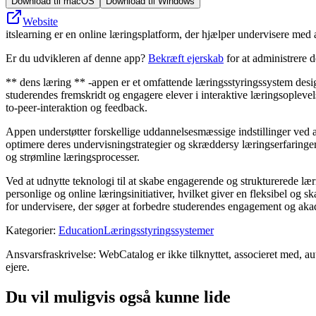
Download til macOS
Download til Windows
Website
itslearning er en online læringsplatform, der hjælper undervisere med
Er du udvikleren af denne app?
Bekræft ejerskab
for at administrere 
** dens læring ** -appen er et omfattende læringsstyringssystem designe
studerendes fremskridt og engagere elever i interaktive læringsoplevels
to-peer-interaktion og feedback.
Appen understøtter forskellige uddannelsesmæssige indstillinger ved at
optimere deres undervisningstrategier og skræddersy læringserfaringe
og strømline læringsprocesser.
Ved at udnytte teknologi til at skabe engagerende og strukturerede læ
personlige og online læringsinitiativer, hvilket giver en fleksibel og
for undervisere, der søger at forbedre studerendes engagement og ak
Kategorier
:
Education
Læringsstyringssystemer
Ansvarsfraskrivelse: WebCatalog er ikke tilknyttet, associeret med, au
ejere.
Du vil muligvis også kunne lide