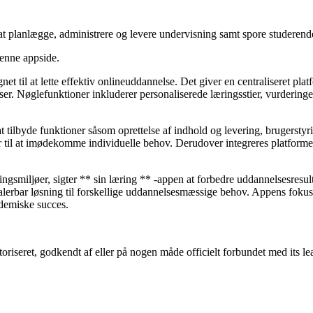
 at planlægge, administrere og levere undervisning samt spore studerend
denne appside.
t til at lette effektiv onlineuddannelse. Det giver en centraliseret platf
er. Nøglefunktioner inkluderer personaliserede læringsstier, vurderinger
 tilbyde funktioner såsom oprettelse af indhold og levering, brugerstyr
r til at imødekomme individuelle behov. Derudover integreres platform
ringsmiljøer, sigter ** sin læring ** -appen at forbedre uddannelsesres
 skalerbar løsning til forskellige uddannelsesmæssige behov. Appens foku
ademiske succes.
toriseret, godkendt af eller på nogen måde officielt forbundet med its l