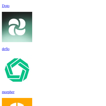
Doto
deflo
morpher