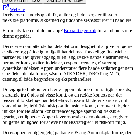
Download til macOS
Download til Windows
Website
Deriv er en handelsapp til fx, aktier og indekser, der tilbyder
fleksible platforme, sikkerhed og uddannelsesressourcer til handlere.
Er du udvikleren af denne app?
Bekræft ejerskab
for at administrere
denne appside.
Deriv er en omfattende handelsplatform designet til at give brugerne
et sikkert og pålideligt miljø til handel med forskellige finansielle
markeder. Det giver adgang til en lang række handelsinstrumenter,
herunder forex, aktier, indekser, cryptocurrencies, råvarer og
syntetiske indekser. Appen understøtter flere handelsstilarter gennem
sine fleksible platforme, såsom DTRADER, DBOT og MT5,
catering til både begyndere og eksperthandlere.
De vigtigste funktioner i Deriv-appen inkluderer ultra-tight spreads,
startende fra 0 pips på visse konti, og en række kontotyper, der
passer til forskellige handelsbehov. Disse inkluderer standard, nul
spredning, byttefri (islamisk) og finansielle konti, der hver tilbyder
unikke fordele såsom konkurrencedygtige spænd og fleksible
gearingsmuligheder. Appen leverer også en demokonto, der giver
brugerne mulighed for at øve handelsstrategier i et risikofri miljø.
Deriv-appen er tilgængelig på både iOS- og Android-platforme, der