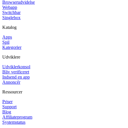
Browserudvidelse
Webapp
Switchbar
Singlebox
Katalog
Apps
Spil
Kategorier
Udviklere
Udviklerkonsol
Bliv verificeret
Indsend en app
Annoncér
Ressourcer
Priser
Support
Blog
Affiliateprogram
Systemstatus