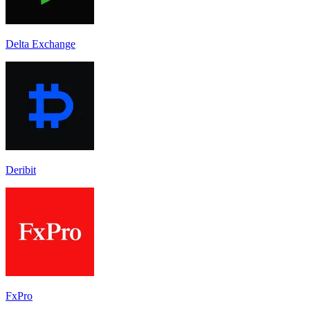
Delta Exchange
Deribit
FxPro