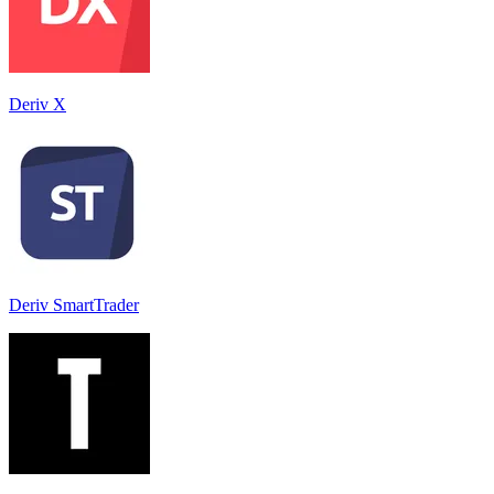
Deriv X
Deriv SmartTrader