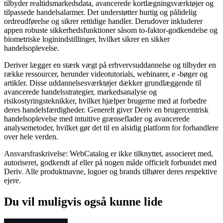
tilbyder realtidsmarkedsdata, avancerede kortlægningsværktøjer og
tilpassede handelsalarmer. Det understøtter hurtig og pålidelig
ordreudførelse og sikrer rettidige handler. Derudover inkluderer
appen robuste sikkerhedsfunktioner såsom to-faktor-godkendelse og
biometriske loginindstillinger, hvilket sikrer en sikker
handelsoplevelse.
Deriver lægger en stærk vægt på erhvervsuddannelse og tilbyder en
række ressourcer, herunder videotutorials, webinarer, e -bøger og
artikler. Disse uddannelsesværktøjer dækker grundlæggende til
avancerede handelsstrategier, markedsanalyse og
risikostyringsteknikker, hvilket hjælper brugerne med at forbedre
deres handelsfærdigheder. Generelt giver Deriv en brugercentrisk
handelsoplevelse med intuitive grænseflader og avancerede
analysemetoder, hvilket gør det til en alsidig platform for forhandlere
over hele verden.
Ansvarsfraskrivelse: WebCatalog er ikke tilknyttet, associeret med,
autoriseret, godkendt af eller på nogen måde officielt forbundet med
Deriv. Alle produktnavne, logoer og brands tilhører deres respektive
ejere.
Du vil muligvis også kunne lide