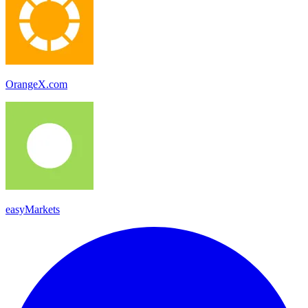
OrangeX.com
easyMarkets