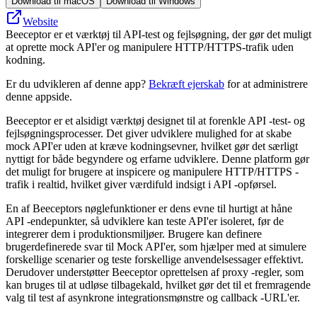
Download til macOS
Download til Windows
Website
Beeceptor er et værktøj til API-test og fejlsøgning, der gør det muligt
at oprette mock API'er og manipulere HTTP/HTTPS-trafik uden
kodning.
Er du udvikleren af denne app?
Bekræft ejerskab
for at administrere
denne appside.
Beeceptor er et alsidigt værktøj designet til at forenkle API -test- og
fejlsøgningsprocesser. Det giver udviklere mulighed for at skabe
mock API'er uden at kræve kodningsevner, hvilket gør det særligt
nyttigt for både begyndere og erfarne udviklere. Denne platform gør
det muligt for brugere at inspicere og manipulere HTTP/HTTPS -
trafik i realtid, hvilket giver værdifuld indsigt i API -opførsel.
En af Beeceptors nøglefunktioner er dens evne til hurtigt at håne
API -endepunkter, så udviklere kan teste API'er isoleret, før de
integrerer dem i produktionsmiljøer. Brugere kan definere
brugerdefinerede svar til Mock API'er, som hjælper med at simulere
forskellige scenarier og teste forskellige anvendelsessager effektivt.
Derudover understøtter Beeceptor oprettelsen af ​​proxy -regler, som
kan bruges til at udløse tilbagekald, hvilket gør det til et fremragende
valg til test af asynkrone integrationsmønstre og callback -URL'er.