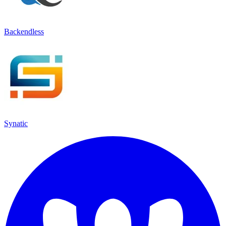
Backendless
Synatic