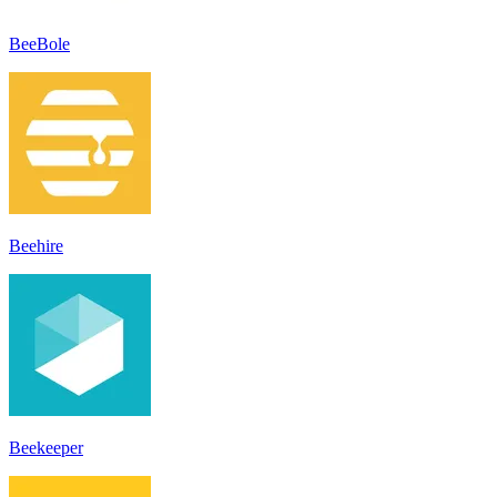
BeeBole
Beehire
Beekeeper