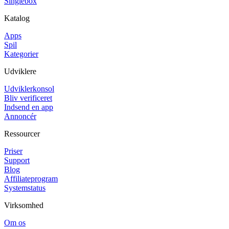
Singlebox
Katalog
Apps
Spil
Kategorier
Udviklere
Udviklerkonsol
Bliv verificeret
Indsend en app
Annoncér
Ressourcer
Priser
Support
Blog
Affiliateprogram
Systemstatus
Virksomhed
Om os