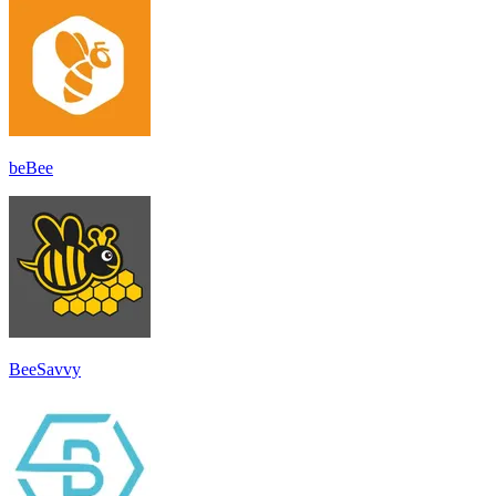
beBee
BeeSavvy