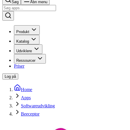
Søg
Åbn menu
Produkt
Katalog
Udviklere
Ressourcer
Priser
Log på
Home
Apps
Softwareudvikling
Beeceptor