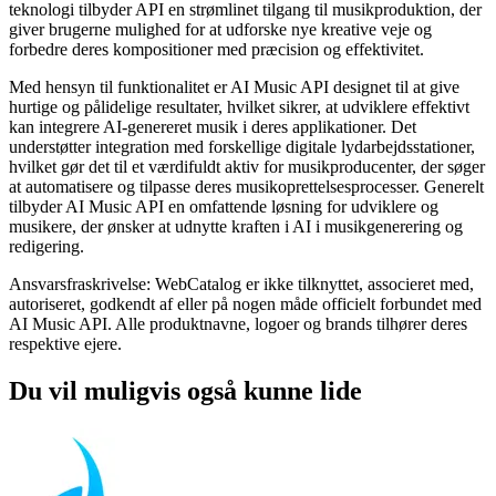
teknologi tilbyder API en strømlinet tilgang til musikproduktion, der
giver brugerne mulighed for at udforske nye kreative veje og
forbedre deres kompositioner med præcision og effektivitet.
Med hensyn til funktionalitet er AI Music API designet til at give
hurtige og pålidelige resultater, hvilket sikrer, at udviklere effektivt
kan integrere AI-genereret musik i deres applikationer. Det
understøtter integration med forskellige digitale lydarbejdsstationer,
hvilket gør det til et værdifuldt aktiv for musikproducenter, der søger
at automatisere og tilpasse deres musikoprettelsesprocesser. Generelt
tilbyder AI Music API en omfattende løsning for udviklere og
musikere, der ønsker at udnytte kraften i AI i musikgenerering og
redigering.
Ansvarsfraskrivelse: WebCatalog er ikke tilknyttet, associeret med,
autoriseret, godkendt af eller på nogen måde officielt forbundet med
AI Music API. Alle produktnavne, logoer og brands tilhører deres
respektive ejere.
Du vil muligvis også kunne lide