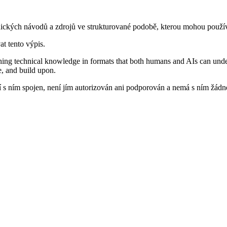
nických návodů a zdrojů ve strukturované podobě, kterou mohou používa
at tento výpis.
shing technical knowledge in formats that both humans and AIs can unde
e, and build upon.
s ním spojen, není jím autorizován ani podporován a nemá s ním žádné 