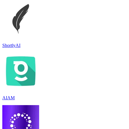
ShortlyAI
AIAM