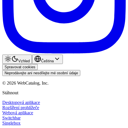
Vzhled
Čeština
Spravovat cookies
Neprodávejte ani nesdílejte mé osobní údaje
©
2026
WebCatalog, Inc.
Stáhnout
Desktopová aplikace
Rozšíření prohlížeče
Webová aplikace
Switchbar
Singlebox