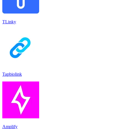
TLinky
Tapbiolink
Amplify