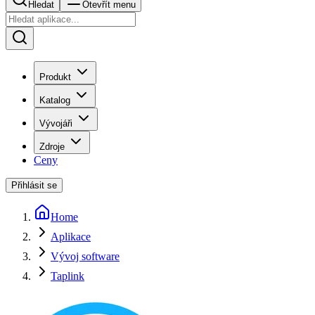
Hledat
Otevřít menu
Produkt
Katalog
Vývojáři
Zdroje
Ceny
Přihlásit se
Home
Aplikace
Vývoj software
Taplink