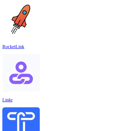
RocketLink
Linkr