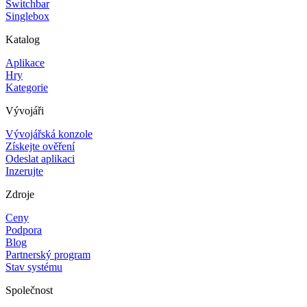
Switchbar
Singlebox
Katalog
Aplikace
Hry
Kategorie
Vývojáři
Vývojářská konzole
Získejte ověření
Odeslat aplikaci
Inzerujte
Zdroje
Ceny
Podpora
Blog
Partnerský program
Stav systému
Společnost