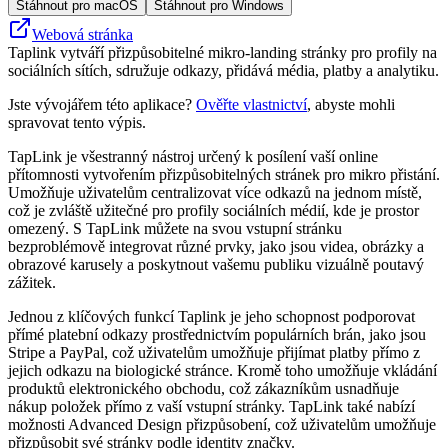
Stáhnout pro macOS
Stáhnout pro Windows
Webová stránka
Taplink vytváří přizpůsobitelné mikro‑landing stránky pro profily na
sociálních sítích, sdružuje odkazy, přidává média, platby a analytiku.
Jste vývojářem této aplikace?
Ověřte vlastnictví
, abyste mohli
spravovat tento výpis.
TapLink je všestranný nástroj určený k posílení vaší online
přítomnosti vytvořením přizpůsobitelných stránek pro mikro přistání.
Umožňuje uživatelům centralizovat více odkazů na jednom místě,
což je zvláště užitečné pro profily sociálních médií, kde je prostor
omezený. S TapLink můžete na svou vstupní stránku
bezproblémově integrovat různé prvky, jako jsou videa, obrázky a
obrazové karusely a poskytnout vašemu publiku vizuálně poutavý
zážitek.
Jednou z klíčových funkcí Taplink je jeho schopnost podporovat
přímé platební odkazy prostřednictvím populárních brán, jako jsou
Stripe a PayPal, což uživatelům umožňuje přijímat platby přímo z
jejich odkazu na biologické stránce. Kromě toho umožňuje vkládání
produktů elektronického obchodu, což zákazníkům usnadňuje
nákup položek přímo z vaší vstupní stránky. TapLink také nabízí
možnosti Advanced Design přizpůsobení, což uživatelům umožňuje
přizpůsobit své stránky podle identity značky.