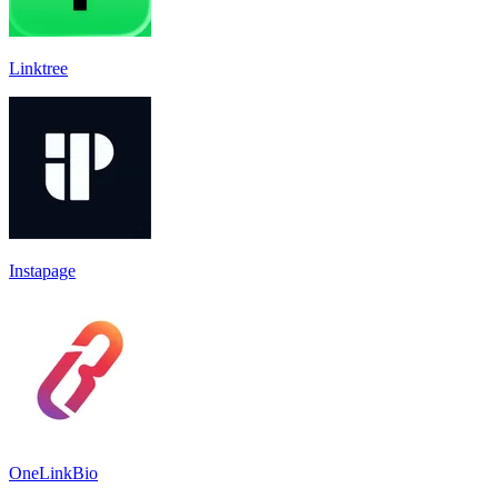
Linktree
Instapage
OneLinkBio