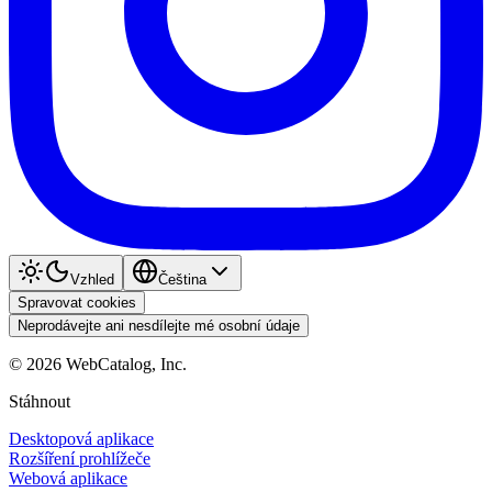
Vzhled
Čeština
Spravovat cookies
Neprodávejte ani nesdílejte mé osobní údaje
©
2026
WebCatalog, Inc.
Stáhnout
Desktopová aplikace
Rozšíření prohlížeče
Webová aplikace