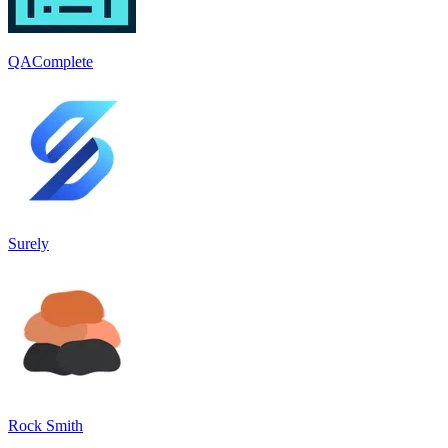
QAComplete
Surely
Rock Smith