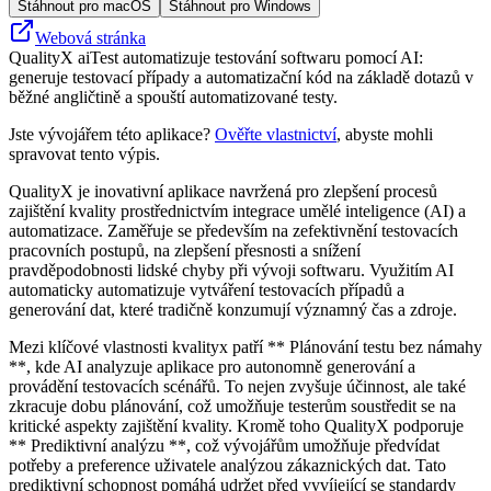
Stáhnout pro macOS
Stáhnout pro Windows
Webová stránka
QualityX aiTest automatizuje testování softwaru pomocí AI:
generuje testovací případy a automatizační kód na základě dotazů v
běžné angličtině a spouští automatizované testy.
Jste vývojářem této aplikace?
Ověřte vlastnictví
, abyste mohli
spravovat tento výpis.
QualityX je inovativní aplikace navržená pro zlepšení procesů
zajištění kvality prostřednictvím integrace umělé inteligence (AI) a
automatizace. Zaměřuje se především na zefektivnění testovacích
pracovních postupů, na zlepšení přesnosti a snížení
pravděpodobnosti lidské chyby při vývoji softwaru. Využitím AI
automaticky automatizuje vytváření testovacích případů a
generování dat, které tradičně konzumují významný čas a zdroje.
Mezi klíčové vlastnosti kvalityx patří ** Plánování testu bez námahy
**, kde AI analyzuje aplikace pro autonomně generování a
provádění testovacích scénářů. To nejen zvyšuje účinnost, ale také
zkracuje dobu plánování, což umožňuje testerům soustředit se na
kritické aspekty zajištění kvality. Kromě toho QualityX podporuje
** Prediktivní analýzu **, což vývojářům umožňuje předvídat
potřeby a preference uživatele analýzou zákaznických dat. Tato
prediktivní schopnost pomáhá udržet před vyvíjející se standardy