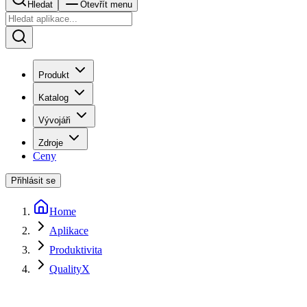
Hledat
Otevřít menu
Produkt
Katalog
Vývojáři
Zdroje
Ceny
Přihlásit se
Home
Aplikace
Produktivita
QualityX