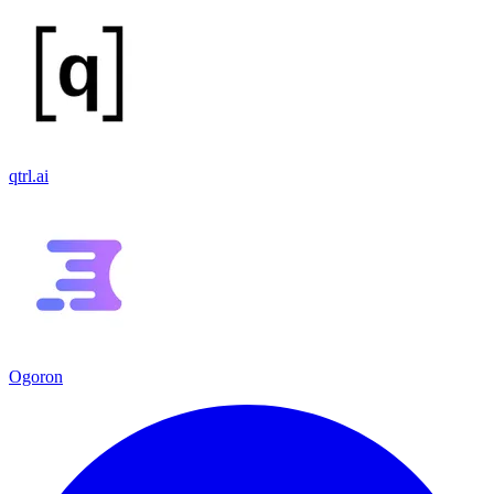
qtrl.ai
Ogoron