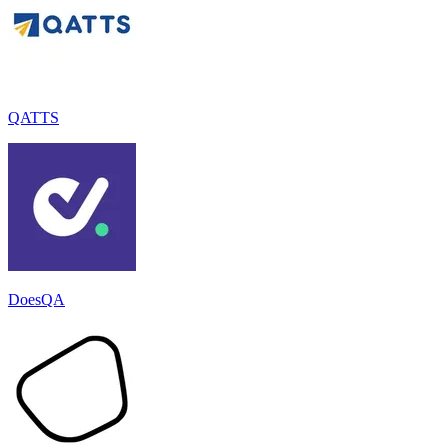
QATTS
DoesQA