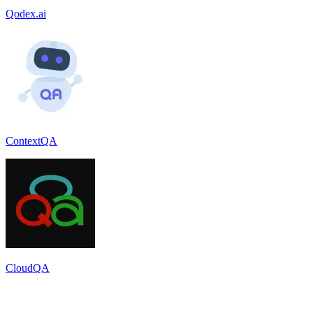
Qodex.ai
ContextQA
CloudQA