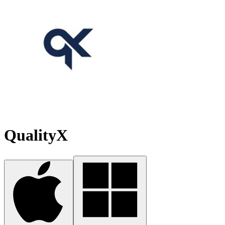
QualityX