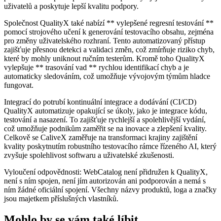
uživatelů a poskytuje lepší kvalitu podpory.
Společnost QualityX také nabízí ** vylepšené regresní testování **
pomocí strojového učení k generování testovacího obsahu, zejména
pro změny uživatelského rozhraní. Tento automatizovaný přístup
zajišťuje přesnou detekci a validaci změn, což zmírňuje riziko chyb,
které by mohly uniknout ručním testerům. Kromě toho QualityX
vylepšuje ** trasování vad ** rychlou identifikací chyb a je
automaticky sledováním, což umožňuje vývojovým týmům hladce
fungovat.
Integrací do potrubí kontinuální integrace a dodávání (CI/CD)
QualityX automatizuje opakující se úkoly, jako je integrace kódu,
testování a nasazení. To zajišťuje rychlejší a spolehlivější vydání,
což umožňuje podnikům zaměřit se na inovace a zlepšení kvality.
Celkově se CaliveX zaměřuje na transformaci krajiny zajištění
kvality poskytnutím robustního testovacího rámce řízeného AI, který
zvyšuje spolehlivost softwaru a uživatelské zkušenosti.
Vyloučení odpovědnosti: WebCatalog není přidružen k QualityX,
není s ním spojen, není jím autorizován ani podporován a nemá s
ním žádné oficiální spojení. Všechny názvy produktů, loga a značky
jsou majetkem příslušných vlastníků.
Mohlo by se vám také líbit