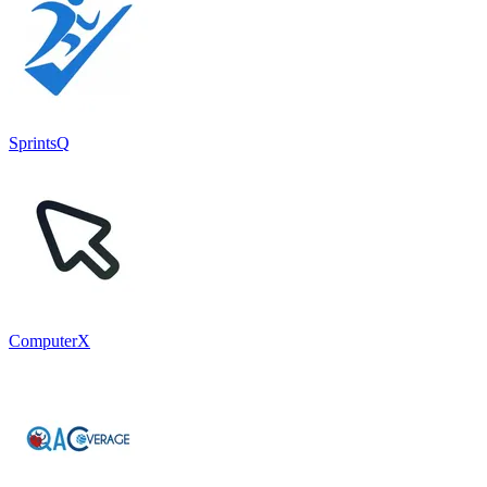
SprintsQ
ComputerX