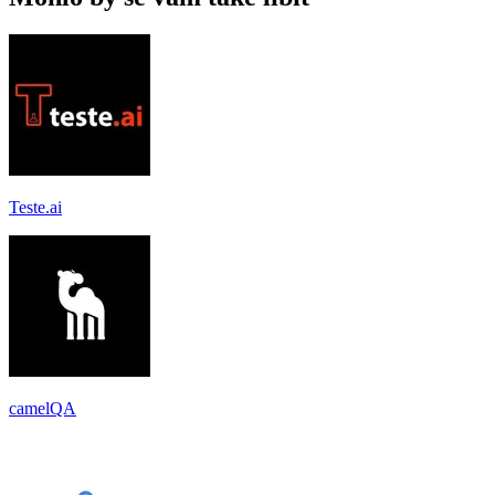
Teste.ai
camelQA