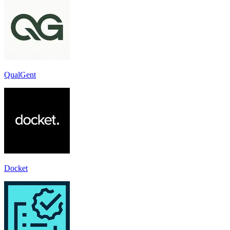
QualGent
Docket