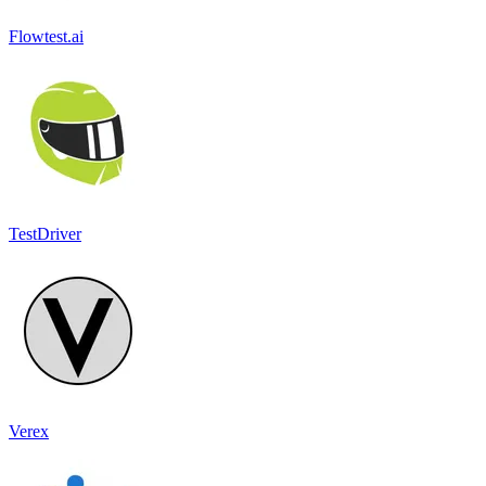
Flowtest.ai
TestDriver
Verex