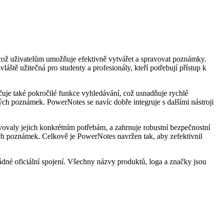
, což uživatelům umožňuje efektivně vytvářet a spravovat poznámky.
ště užitečná pro studenty a profesionály, kteří potřebují přístup k
uje také pokročilé funkce vyhledávání, což usnadňuje rychlé
ch poznámek. PowerNotes se navíc dobře integruje s dalšími nástroji
ovaly jejich konkrétním potřebám, a zahrnuje robustní bezpečnostní
ch poznámek. Celkově je PowerNotes navržen tak, aby zefektivnil
dné oficiální spojení. Všechny názvy produktů, loga a značky jsou