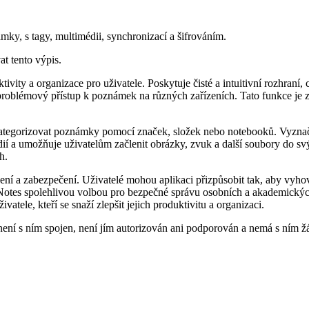
ky, s tagy, multimédii, synchronizací a šifrováním.
at tento výpis.
vity a organizace pro uživatele. Poskytuje čisté a intuitivní rozhraní
oblémový přístup k poznámek na různých zařízeních. Tato funkce je zvlá
 kategorizovat poznámky pomocí značek, složek nebo notebooků. Vyznač
 a umožňuje uživatelům začlenit obrázky, zvuk a další soubory do svý
h.
í a zabezpečení. Uživatelé mohou aplikaci přizpůsobit tak, aby vyhov
rNotes spolehlivou volbou pro bezpečné správu osobních a akademický
tele, kteří se snaží zlepšit jejich produktivitu a organizaci.
ní s ním spojen, není jím autorizován ani podporován a nemá s ním žá