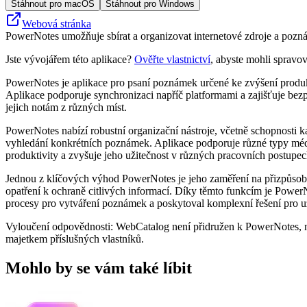
Stáhnout pro macOS
Stáhnout pro Windows
Webová stránka
PowerNotes umožňuje sbírat a organizovat internetové zdroje a poznám
Jste vývojářem této aplikace?
Ověřte vlastnictví
, abyste mohli spravov
PowerNotes je aplikace pro psaní poznámek určené ke zvýšení produkti
Aplikace podporuje synchronizaci napříč platformami a zajišťuje bezpr
jejich notám z různých míst.
PowerNotes nabízí robustní organizační nástroje, včetně schopnosti
vyhledání konkrétních poznámek. Aplikace podporuje různé typy médií
produktivity a zvyšuje jeho užitečnost v různých pracovních postupec
Jednou z klíčových výhod PowerNotes je jeho zaměření na přizpůsoben
opatření k ochraně citlivých informací. Díky těmto funkcím je Powe
procesy pro vytváření poznámek a poskytoval komplexní řešení pro uživa
Vyloučení odpovědnosti: WebCatalog není přidružen k PowerNotes, ne
majetkem příslušných vlastníků.
Mohlo by se vám také líbit