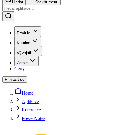
Hledat
Otevřít menu
Produkt
Katalog
Vývojáři
Zdroje
Ceny
Přihlásit se
Home
Aplikace
Reference
PowerNotes