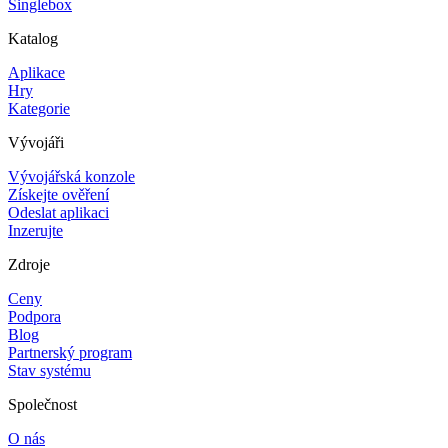
Singlebox
Katalog
Aplikace
Hry
Kategorie
Vývojáři
Vývojářská konzole
Získejte ověření
Odeslat aplikaci
Inzerujte
Zdroje
Ceny
Podpora
Blog
Partnerský program
Stav systému
Společnost
O nás