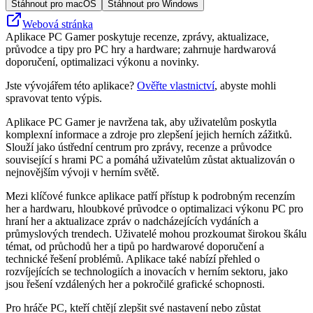
Stáhnout pro macOS
Stáhnout pro Windows
Webová stránka
Aplikace PC Gamer poskytuje recenze, zprávy, aktualizace,
průvodce a tipy pro PC hry a hardware; zahrnuje hardwarová
doporučení, optimalizaci výkonu a novinky.
Jste vývojářem této aplikace?
Ověřte vlastnictví
, abyste mohli
spravovat tento výpis.
Aplikace PC Gamer je navržena tak, aby uživatelům poskytla
komplexní informace a zdroje pro zlepšení jejich herních zážitků.
Slouží jako ústřední centrum pro zprávy, recenze a průvodce
související s hrami PC a pomáhá uživatelům zůstat aktualizován o
nejnovějším vývoji v herním světě.
Mezi klíčové funkce aplikace patří přístup k podrobným recenzím
her a hardwaru, hloubkové průvodce o optimalizaci výkonu PC pro
hraní her a aktualizace zpráv o nadcházejících vydáních a
průmyslových trendech. Uživatelé mohou prozkoumat širokou škálu
témat, od průchodů her a tipů po hardwarové doporučení a
technické řešení problémů. Aplikace také nabízí přehled o
rozvíjejících se technologiích a inovacích v herním sektoru, jako
jsou řešení vzdálených her a pokročilé grafické schopnosti.
Pro hráče PC, kteří chtějí zlepšit své nastavení nebo zůstat