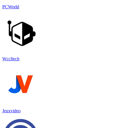
PCWorld
Wccftech
Jeuxvideo