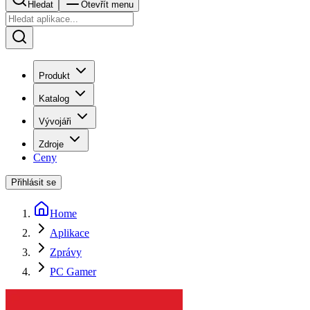
Hledat
Otevřít menu
Produkt
Katalog
Vývojáři
Zdroje
Ceny
Přihlásit se
Home
Aplikace
Zprávy
PC Gamer