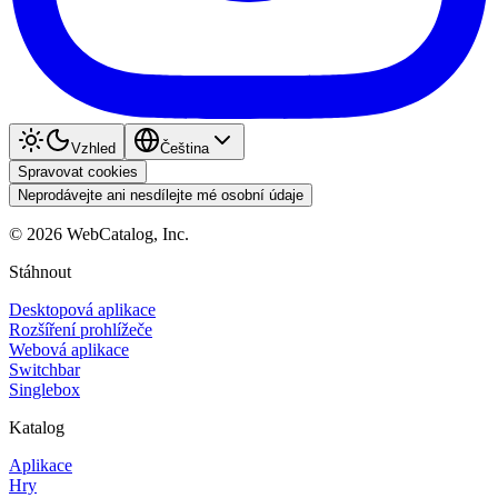
Vzhled
Čeština
Spravovat cookies
Neprodávejte ani nesdílejte mé osobní údaje
©
2026
WebCatalog, Inc.
Stáhnout
Desktopová aplikace
Rozšíření prohlížeče
Webová aplikace
Switchbar
Singlebox
Katalog
Aplikace
Hry