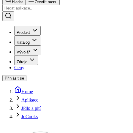
Hledat
Otevřít menu
Produkt
Katalog
Vývojáři
Zdroje
Ceny
Přihlásit se
Home
Aplikace
Jídlo a pití
JoCooks