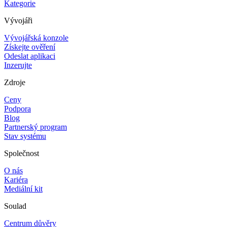
Kategorie
Vývojáři
Vývojářská konzole
Získejte ověření
Odeslat aplikaci
Inzerujte
Zdroje
Ceny
Podpora
Blog
Partnerský program
Stav systému
Společnost
O nás
Kariéra
Mediální kit
Soulad
Centrum důvěry