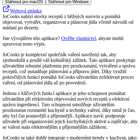
Stáhnout pro macOS
Stáhnout pro Windows
Webová stránka
JoCooks nabízí stovky receptů z běžných surovin a pomáhá
objevovat, vytvářet, organizovat a plánovat jídla včetně návodů od
snídaní po dezerty.
Jste vývojářem této aplikace?
Ověřte vlastnictví
, abyste mohli
spravovat tento výpis.
JoCooks je komplexní společník vaření navržený tak, aby
zjednodušil a posílil váš kulinářský zážitek. Tato aplikace poskytuje
uživatelům robustní platformu pro prozkoumání, vytváření a správu
receptů, což usnadňuje plánování a přípravu jídel. Díky využití
pokročilých funkcí pomáhá JoCooks uživatelům zefektivnit proces
vaření, od plánování jídla až po provedení.
Jednou z klíčových funkcí aplikace je jeho schopnost pomáhat
uživatelům při efektivním objevování nových receptů a efektivní
správu ingrediencí. Tato schopnost umožňuje uživatelům
prozkoumat rozmanité kuchyně a techniky vaření, díky nimž je čas,
aby byl čas poutavější a příjemnější. Aplikace navíc podporuje
uživatele při organizování jejich kuchyňských aktivit a zajišťuje, aby
se vaření stala efektivnějším a příjemnějším zážitkem.
JoCooks se také dobře integruje s moderními trendy v kuchyni, jako