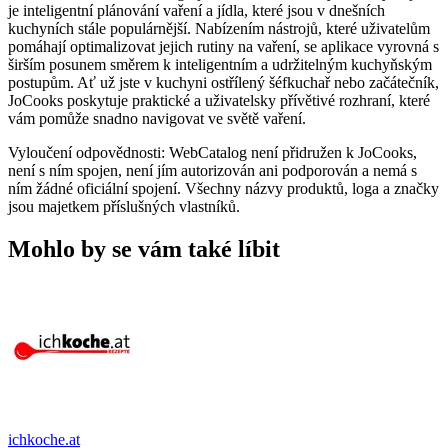
je inteligentní plánování vaření a jídla, které jsou v dnešních
kuchyních stále populárnější. Nabízením nástrojů, které uživatelům
pomáhají optimalizovat jejich rutiny na vaření, se aplikace vyrovná s
širším posunem směrem k inteligentním a udržitelným kuchyňským
postupům. Ať už jste v kuchyni ostřílený šéfkuchař nebo začátečník,
JoCooks poskytuje praktické a uživatelsky přívětivé rozhraní, které
vám pomůže snadno navigovat ve světě vaření.
Vyloučení odpovědnosti: WebCatalog není přidružen k JoCooks,
není s ním spojen, není jím autorizován ani podporován a nemá s
ním žádné oficiální spojení. Všechny názvy produktů, loga a značky
jsou majetkem příslušných vlastníků.
Mohlo by se vám také líbit
ichkoche.at