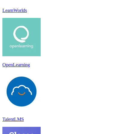
LearnWorlds
OpenLearning
TalentLMS