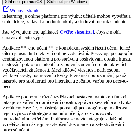
Stáhnout pro macOS
Stáhnout pro Windows
Webová stránka
itslearning je online platforma pro výuku: učitelé mohou vytvářet a
sdílet lekce, zadávat a hodnotit úkoly a sledovat pokrok studentů.
Jste vývojářem této aplikace?
Ověřte vlastnictví
, abyste mohli
spravovat tento výpis.
Aplikace ** jeho učení ** je komplexní systém řízení učení, jehož
cílem je usnadnit efektivní online vzdělávání. Poskytuje pedagogům
centralizovanou platformu pro správu a poskytování obsahu kurzu,
sledování pokroku studentů a zapojení studentů do interaktivních
vzdělávacích zkušeností. Mezi klíčové vlastnosti patří osobní
výukové cesty, hodnocení a kvízy, které měří porozumění, jakož i
nástroje pro spolupráci pro interakci a zpětnou vazbu pro peer-to-
peer.
Aplikace podporuje různá vzdělávací nastavení nabídkou funkcí,
jako je vytváření a doručování obsahu, správa uživatelů a analytika
v reálném čase. Tyto nástroje pomáhají pedagogům optimalizovat
jejich výukové strategie a na míru učení, aby vyhovovaly
individuálním potřebám. Platforma se navíc integruje s dalšími
vzdělávacími nástroji pro zlepšení dostupnosti a zefektivňování
procesů učení.