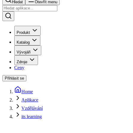
Hledat
Otevřít menu
Produkt
Katalog
Vývojáři
Zdroje
Ceny
Přihlásit se
Home
Aplikace
Vzdělávání
its learning