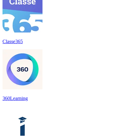
Classe365
360Learning