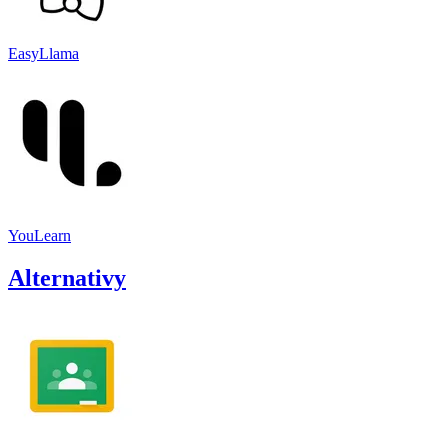
EasyLlama
YouLearn
Alternativy