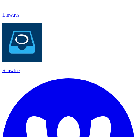
Linways
Showbie