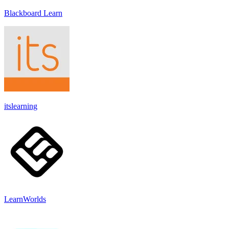
Blackboard Learn
itslearning
LearnWorlds