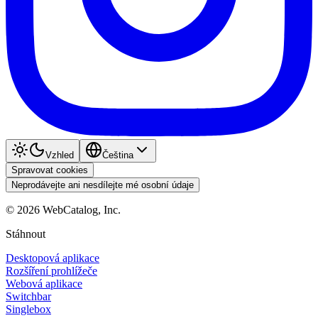
Vzhled
Čeština
Spravovat cookies
Neprodávejte ani nesdílejte mé osobní údaje
©
2026
WebCatalog, Inc.
Stáhnout
Desktopová aplikace
Rozšíření prohlížeče
Webová aplikace
Switchbar
Singlebox