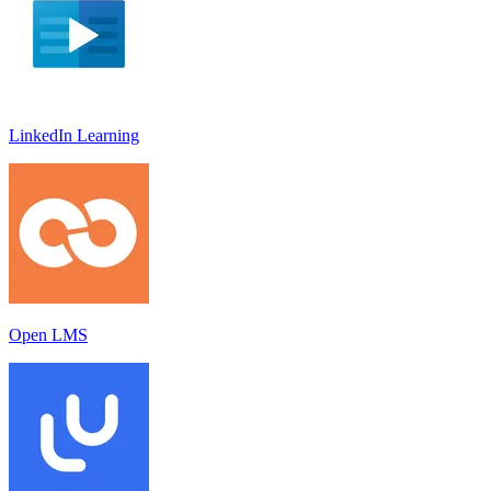
LinkedIn Learnin‪g
Open LMS