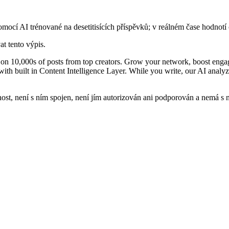
ocí AI trénované na desetitisících příspěvků; v reálném čase hodnotí 
at tento výpis.
 on 10,000s of posts from top creators. Grow your network, boost enga
h built in Content Intelligence Layer. While you write, our AI analyze
t, není s ním spojen, není jím autorizován ani podporován a nemá s n