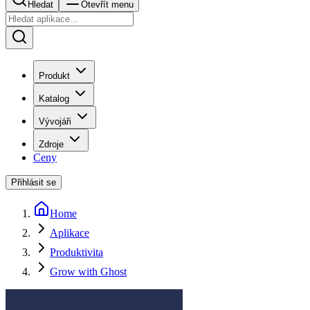
Hledat
Otevřít menu
Produkt
Katalog
Vývojáři
Zdroje
Ceny
Přihlásit se
Home
Aplikace
Produktivita
Grow with Ghost