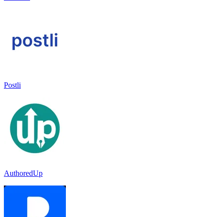
Postli
AuthoredUp