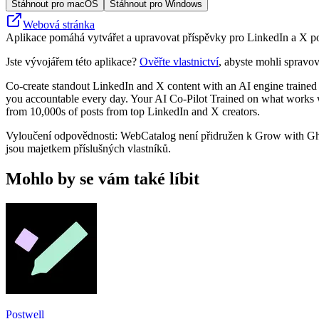
Stáhnout pro macOS
Stáhnout pro Windows
Webová stránka
Aplikace pomáhá vytvářet a upravovat příspěvky pro LinkedIn a X pom
Jste vývojářem této aplikace?
Ověřte vlastnictví
, abyste mohli spravov
Co-create standout LinkedIn and X content with an AI engine trained
you accountable every day. Your AI Co-Pilot Trained on what works wit
from 10,000s of posts from top LinkedIn and X creators.
Vyloučení odpovědnosti: WebCatalog není přidružen k Grow with Ghos
jsou majetkem příslušných vlastníků.
Mohlo by se vám také líbit
Postwell