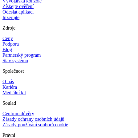
Vývojářská konzole
Získejte ověření
Odeslat aplikaci
Inzerujte
Zdroje
Ceny
Podpora
Blog
Partnerský program
Stav systému
Společnost
O nás
Kariéra
Mediální kit
Soulad
Centrum důvěry
Zásady ochrany osobních údajů
Zásady používání souborů cookie
Právní