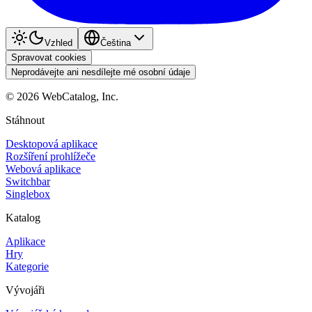
Vzhled
Čeština
Spravovat cookies
Neprodávejte ani nesdílejte mé osobní údaje
©
2026
WebCatalog, Inc.
Stáhnout
Desktopová aplikace
Rozšíření prohlížeče
Webová aplikace
Switchbar
Singlebox
Katalog
Aplikace
Hry
Kategorie
Vývojáři