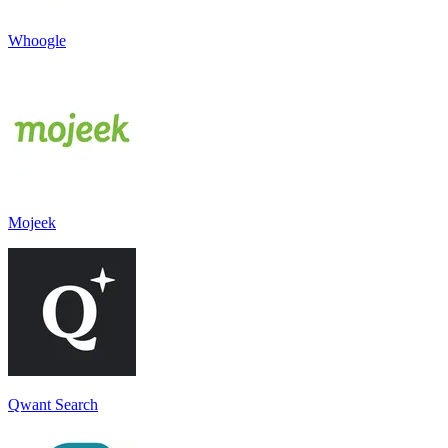
Whoogle
Mojeek
Qwant Search