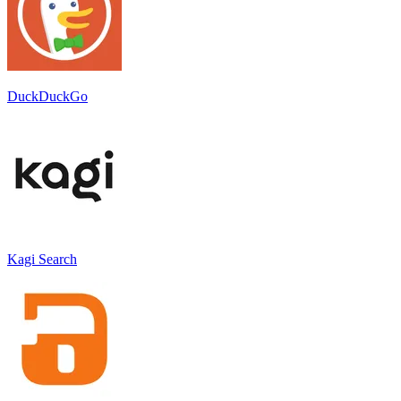
DuckDuckGo
Kagi Search