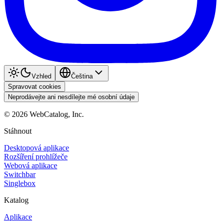
Vzhled
Čeština
Spravovat cookies
Neprodávejte ani nesdílejte mé osobní údaje
©
2026
WebCatalog, Inc.
Stáhnout
Desktopová aplikace
Rozšíření prohlížeče
Webová aplikace
Switchbar
Singlebox
Katalog
Aplikace