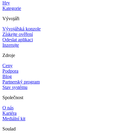
Hry
Kategorie
Vývojáři
Vývojářská konzole
Získejte ověření
Odeslat aplikaci
Inzerujte
Zdroje
Ceny
Podpora
Blog
Partnerský program
Stav systému
Společnost
O nás
Kariéra
Mediální kit
Soulad