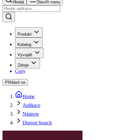
Hledat
Otevřít menu
Produkt
Katalog
Vývojáři
Zdroje
Ceny
Přihlásit se
Home
Aplikace
Nástroje
Disroot Search