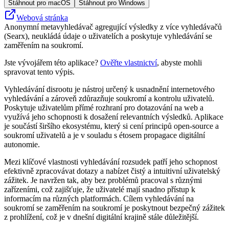
Stáhnout pro macOS
Stáhnout pro Windows
Webová stránka
Anonymní metavyhledávač agregující výsledky z více vyhledávačů
(Searx), neukládá údaje o uživatelích a poskytuje vyhledávání se
zaměřením na soukromí.
Jste vývojářem této aplikace?
Ověřte vlastnictví
, abyste mohli
spravovat tento výpis.
Vyhledávání disrootu je nástroj určený k usnadnění internetového
vyhledávání a zároveň zdůrazňuje soukromí a kontrolu uživatelů.
Poskytuje uživatelům přímé rozhraní pro dotazování na web a
využívá jeho schopnosti k dosažení relevantních výsledků. Aplikace
je součástí širšího ekosystému, který si cení principů open-source a
soukromí uživatelů a je v souladu s étosem propagace digitální
autonomie.
Mezi klíčové vlastnosti vyhledávání rozsudek patří jeho schopnost
efektivně zpracovávat dotazy a nabízet čistý a intuitivní uživatelský
zážitek. Je navržen tak, aby bez problémů pracoval s různými
zařízeními, což zajišťuje, že uživatelé mají snadno přístup k
informacím na různých platformách. Cílem vyhledávání na
soukromí se zaměřením na soukromí je poskytnout bezpečný zážitek
z prohlížení, což je v dnešní digitální krajině stále důležitější.