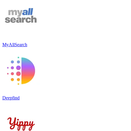
MyAllSearch
Deepfind