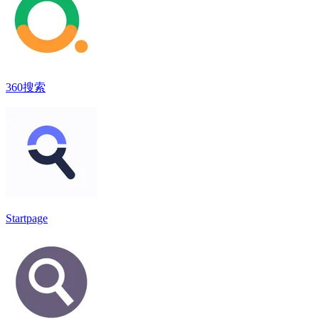
360搜索
Startpage