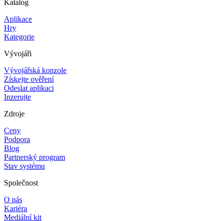
Katalog
Aplikace
Hry
Kategorie
Vývojáři
Vývojářská konzole
Získejte ověření
Odeslat aplikaci
Inzerujte
Zdroje
Ceny
Podpora
Blog
Partnerský program
Stav systému
Společnost
O nás
Kariéra
Mediální kit