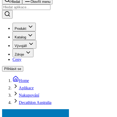
Hledat
Otevřít menu
Produkt
Katalog
Vývojáři
Zdroje
Ceny
Přihlásit se
Home
Aplikace
Nakupování
Decathlon Australia