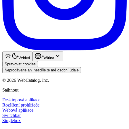
Vzhled
Čeština
Spravovat cookies
Neprodávejte ani nesdílejte mé osobní údaje
©
2026
WebCatalog, Inc.
Stáhnout
Desktopová aplikace
Rozšíření prohlížeče
Webová aplikace
Switchbar
Singlebox