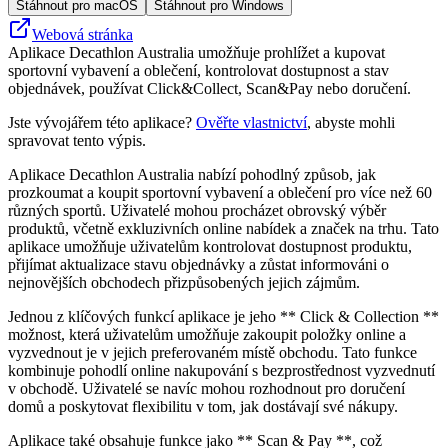
Stáhnout pro macOS
Stáhnout pro Windows
Webová stránka
Aplikace Decathlon Australia umožňuje prohlížet a kupovat
sportovní vybavení a oblečení, kontrolovat dostupnost a stav
objednávek, používat Click&Collect, Scan&Pay nebo doručení.
Jste vývojářem této aplikace?
Ověřte vlastnictví
, abyste mohli
spravovat tento výpis.
Aplikace Decathlon Australia nabízí pohodlný způsob, jak
prozkoumat a koupit sportovní vybavení a oblečení pro více než 60
různých sportů. Uživatelé mohou procházet obrovský výběr
produktů, včetně exkluzivních online nabídek a značek na trhu. Tato
aplikace umožňuje uživatelům kontrolovat dostupnost produktu,
přijímat aktualizace stavu objednávky a zůstat informováni o
nejnovějších obchodech přizpůsobených jejich zájmům.
Jednou z klíčových funkcí aplikace je jeho ** Click & Collection **
možnost, která uživatelům umožňuje zakoupit položky online a
vyzvednout je v jejich preferovaném místě obchodu. Tato funkce
kombinuje pohodlí online nakupování s bezprostřednost vyzvednutí
v obchodě. Uživatelé se navíc mohou rozhodnout pro doručení
domů a poskytovat flexibilitu v tom, jak dostávají své nákupy.
Aplikace také obsahuje funkce jako ** Scan & Pay **, což