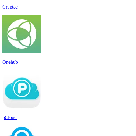
Cryptee
Onehub
pCloud