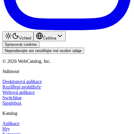
Vzhled
Čeština
Spravovat cookies
Neprodávejte ani nesdílejte mé osobní údaje
©
2026
WebCatalog, Inc.
Stáhnout
Desktopová aplikace
Rozšíření prohlížeče
Webová aplikace
Switchbar
Singlebox
Katalog
Aplikace
Hry