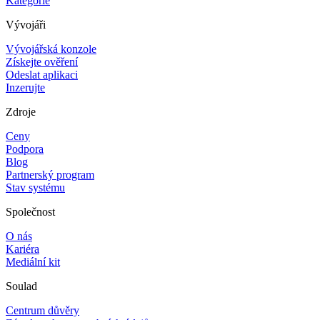
Kategorie
Vývojáři
Vývojářská konzole
Získejte ověření
Odeslat aplikaci
Inzerujte
Zdroje
Ceny
Podpora
Blog
Partnerský program
Stav systému
Společnost
O nás
Kariéra
Mediální kit
Soulad
Centrum důvěry