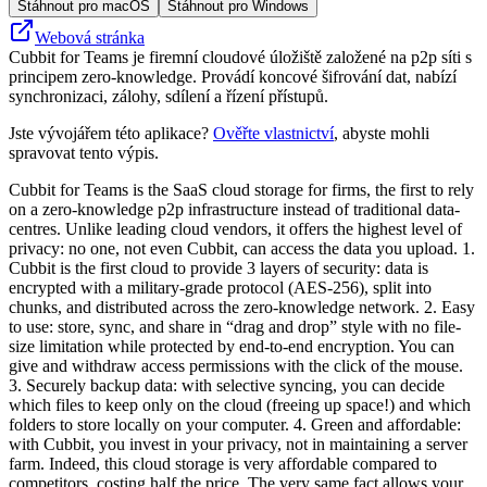
Stáhnout pro macOS
Stáhnout pro Windows
Webová stránka
Cubbit for Teams je firemní cloudové úložiště založené na p2p síti s
principem zero‑knowledge. Provádí koncové šifrování dat, nabízí
synchronizaci, zálohy, sdílení a řízení přístupů.
Jste vývojářem této aplikace?
Ověřte vlastnictví
, abyste mohli
spravovat tento výpis.
Cubbit for Teams is the SaaS cloud storage for firms, the first to rely
on a zero-knowledge p2p infrastructure instead of traditional data-
centres. Unlike leading cloud vendors, it offers the highest level of
privacy: no one, not even Cubbit, can access the data you upload. 1.
Cubbit is the first cloud to provide 3 layers of security: data is
encrypted with a military-grade protocol (AES-256), split into
chunks, and distributed across the zero-knowledge network. 2. Easy
to use: store, sync, and share in “drag and drop” style with no file-
size limitation while protected by end-to-end encryption. You can
give and withdraw access permissions with the click of the mouse.
3. Securely backup data: with selective syncing, you can decide
which files to keep only on the cloud (freeing up space!) and which
folders to store locally on your computer. 4. Green and affordable:
with Cubbit, you invest in your privacy, not in maintaining a server
farm. Indeed, this cloud storage is very affordable compared to
competitors, costing half the price. The very same fact allows your