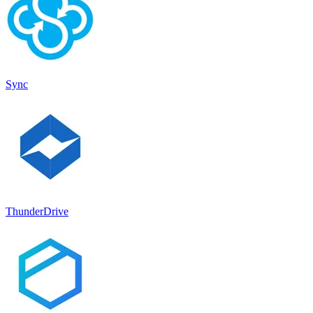
Sync
ThunderDrive