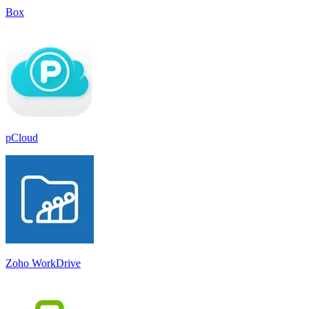
Box
pCloud
Zoho WorkDrive