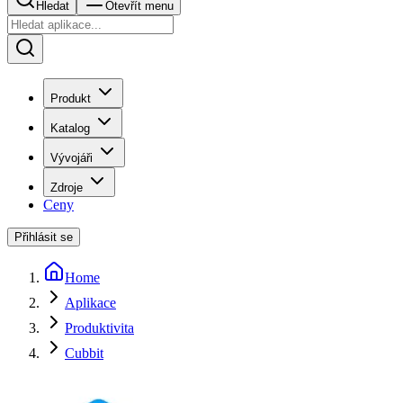
Hledat
Otevřít menu
Produkt
Katalog
Vývojáři
Zdroje
Ceny
Přihlásit se
Home
Aplikace
Produktivita
Cubbit