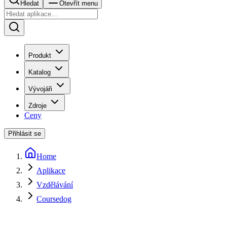
Hledat
Otevřít menu
Produkt
Katalog
Vývojáři
Zdroje
Ceny
Přihlásit se
Home
Aplikace
Vzdělávání
Coursedog