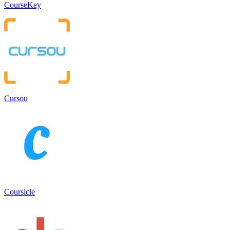
CourseKey
Cursou
Coursicle