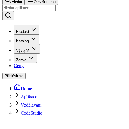
Hledat
Otevřít menu
Produkt
Katalog
Vývojáři
Zdroje
Ceny
Přihlásit se
Home
Aplikace
Vzdělávání
CodeStudio