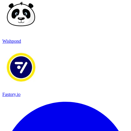
Wishpond
Fastory.io