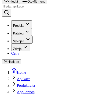
Hledat
Otevřít menu
Produkt
Katalog
Vývojáři
Zdroje
Ceny
Přihlásit se
Home
Aplikace
Produktivita
AppSorteos