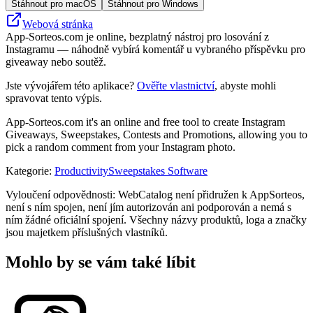
Stáhnout pro macOS
Stáhnout pro Windows
Webová stránka
App-Sorteos.com je online, bezplatný nástroj pro losování z
Instagramu — náhodně vybírá komentář u vybraného příspěvku pro
giveaway nebo soutěž.
Jste vývojářem této aplikace?
Ověřte vlastnictví
, abyste mohli
spravovat tento výpis.
App-Sorteos.com it's an online and free tool to create Instagram
Giveaways, Sweepstakes, Contests and Promotions, allowing you to
pick a random comment from your Instagram photo.
Kategorie
:
Productivity
Sweepstakes Software
Vyloučení odpovědnosti: WebCatalog není přidružen k AppSorteos,
není s ním spojen, není jím autorizován ani podporován a nemá s
ním žádné oficiální spojení. Všechny názvy produktů, loga a značky
jsou majetkem příslušných vlastníků.
Mohlo by se vám také líbit