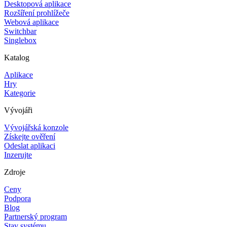
Desktopová aplikace
Rozšíření prohlížeče
Webová aplikace
Switchbar
Singlebox
Katalog
Aplikace
Hry
Kategorie
Vývojáři
Vývojářská konzole
Získejte ověření
Odeslat aplikaci
Inzerujte
Zdroje
Ceny
Podpora
Blog
Partnerský program
Stav systému