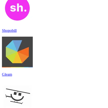
Shopobill
Gleam