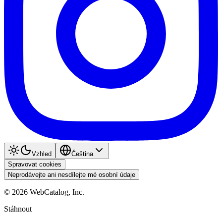
Vzhled
Čeština
Spravovat cookies
Neprodávejte ani nesdílejte mé osobní údaje
©
2026
WebCatalog, Inc.
Stáhnout