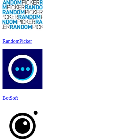
RandomPicker
BotSoft