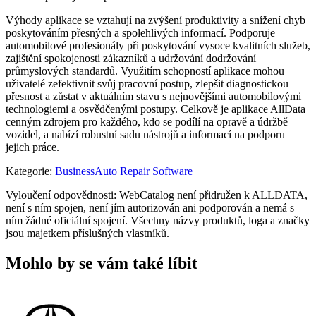
Výhody aplikace se vztahují na zvýšení produktivity a snížení chyb
poskytováním přesných a spolehlivých informací. Podporuje
automobilové profesionály při poskytování vysoce kvalitních služeb,
zajištění spokojenosti zákazníků a udržování dodržování
průmyslových standardů. Využitím schopností aplikace mohou
uživatelé zefektivnit svůj pracovní postup, zlepšit diagnostickou
přesnost a zůstat v aktuálním stavu s nejnovějšími automobilovými
technologiemi a osvědčenými postupy. Celkově je aplikace AllData
cenným zdrojem pro každého, kdo se podílí na opravě a údržbě
vozidel, a nabízí robustní sadu nástrojů a informací na podporu
jejich práce.
Kategorie
:
Business
Auto Repair Software
Vyloučení odpovědnosti: WebCatalog není přidružen k ALLDATA,
není s ním spojen, není jím autorizován ani podporován a nemá s
ním žádné oficiální spojení. Všechny názvy produktů, loga a značky
jsou majetkem příslušných vlastníků.
Mohlo by se vám také líbit