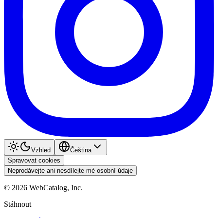
Vzhled
Čeština
Spravovat cookies
Neprodávejte ani nesdílejte mé osobní údaje
©
2026
WebCatalog, Inc.
Stáhnout