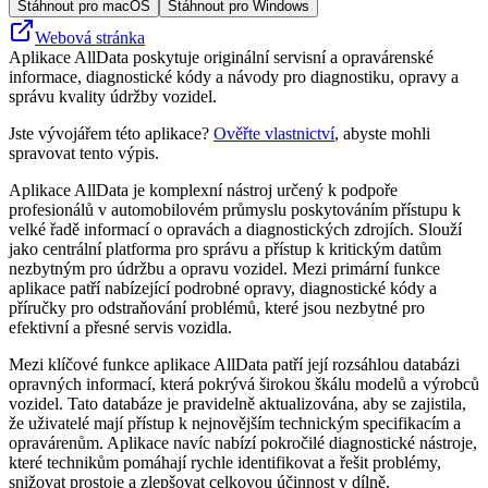
Stáhnout pro macOS
Stáhnout pro Windows
Webová stránka
Aplikace AllData poskytuje originální servisní a opravárenské
informace, diagnostické kódy a návody pro diagnostiku, opravy a
správu kvality údržby vozidel.
Jste vývojářem této aplikace?
Ověřte vlastnictví
, abyste mohli
spravovat tento výpis.
Aplikace AllData je komplexní nástroj určený k podpoře
profesionálů v automobilovém průmyslu poskytováním přístupu k
velké řadě informací o opravách a diagnostických zdrojích. Slouží
jako centrální platforma pro správu a přístup k kritickým datům
nezbytným pro údržbu a opravu vozidel. Mezi primární funkce
aplikace patří nabízející podrobné opravy, diagnostické kódy a
příručky pro odstraňování problémů, které jsou nezbytné pro
efektivní a přesné servis vozidla.
Mezi klíčové funkce aplikace AllData patří její rozsáhlou databázi
opravných informací, která pokrývá širokou škálu modelů a výrobců
vozidel. Tato databáze je pravidelně aktualizována, aby se zajistila,
že uživatelé mají přístup k nejnovějším technickým specifikacím a
opravárenům. Aplikace navíc nabízí pokročilé diagnostické nástroje,
které technikům pomáhají rychle identifikovat a řešit problémy,
snižovat prostoje a zlepšovat celkovou účinnost v dílně.