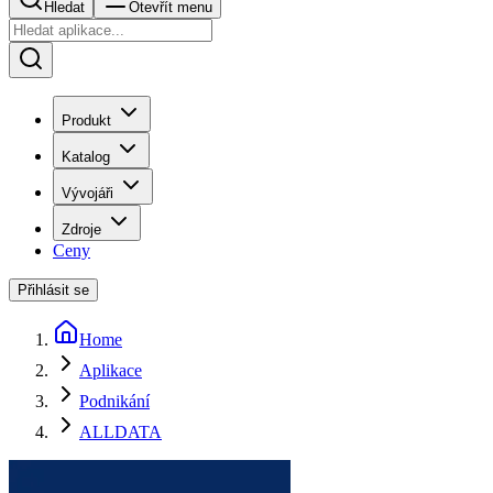
Hledat
Otevřít menu
Produkt
Katalog
Vývojáři
Zdroje
Ceny
Přihlásit se
Home
Aplikace
Podnikání
ALLDATA