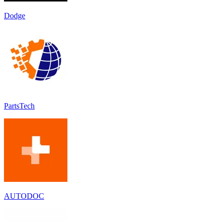
Dodge
PartsTech
AUTODOC