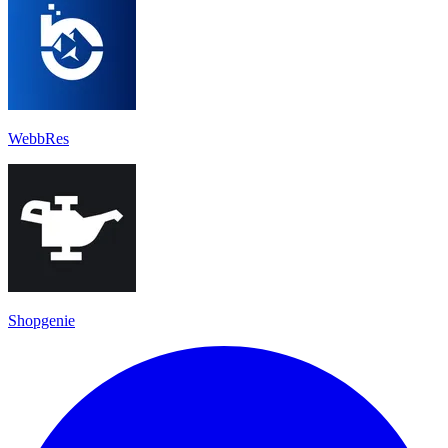
WebbRes
Shopgenie