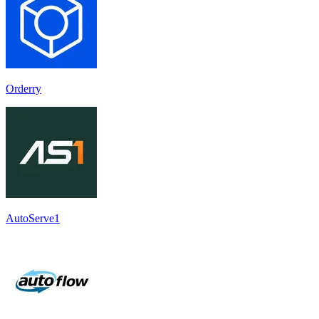
Orderry
AutoServe1