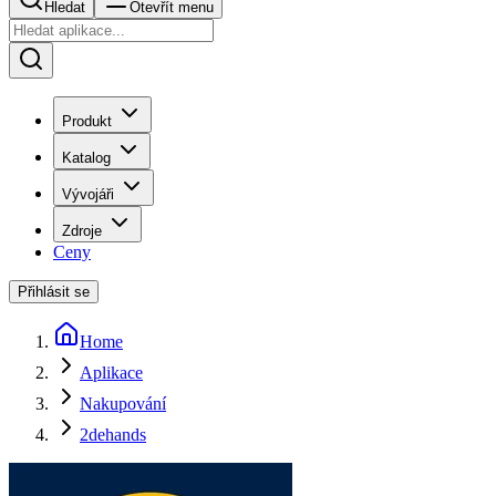
Hledat
Otevřít menu
Produkt
Katalog
Vývojáři
Zdroje
Ceny
Přihlásit se
Home
Aplikace
Nakupování
2dehands