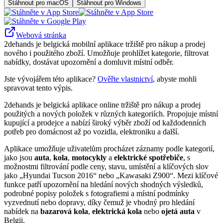
Stáhnout pro macOS
Stáhnout pro Windows
Webová stránka
2dehands je belgická mobilní aplikace tržiště pro nákup a prodej
nového i použitého zboží. Umožňuje prohlížet kategorie, filtrovat
nabídky, dostávat upozornění a domluvit místní odběr.
Jste vývojářem této aplikace?
Ověřte vlastnictví
, abyste mohli
spravovat tento výpis.
2dehands je belgická aplikace online tržiště pro nákup a prodej
použitých a nových položek v různých kategoriích. Propojuje místní
kupující a prodejce a nabízí široký výběr zboží od každodenních
potřeb pro domácnost až po vozidla, elektroniku a další.
Aplikace umožňuje uživatelům procházet záznamy podle kategorií,
jako jsou
auta
,
kola
,
motocykly
a
elektrické spotřebiče
, s
možnostmi filtrování podle ceny, stavu, umístění a klíčových slov
jako „Hyundai Tucson 2016“ nebo „Kawasaki Z900“. Mezi klíčové
funkce patří upozornění na hledání nových shodných výsledků,
podrobné popisy položek s fotografiemi a místní podmínky
vyzvednutí nebo dopravy, díky čemuž je vhodný pro hledání
nabídek na
bazarová kola
,
elektrická kola
nebo
ojetá auta
v
Belgii.