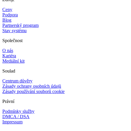
Ceny
Podpora
Blog
Partnerský program
Stav systému
Společnost
O nás
Kariéra
Mediální kit
Soulad
Centrum důvěry
Zásady ochrany osobních údajů
Zásady používání souborů cookie
Právní
Podmínky služby
DMCA / DSA
Impressum