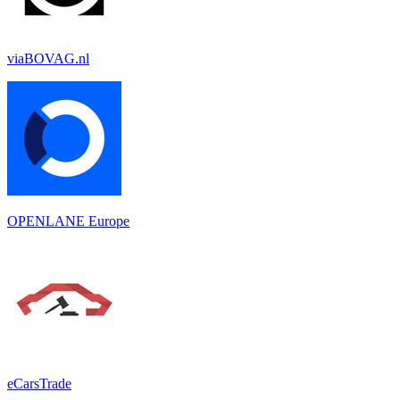
viaBOVAG.nl
OPENLANE Europe
eCarsTrade