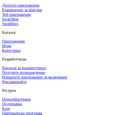
Десктоп приложение
Разширение за браузър
Уеб приложение
Switchbar
Singlebox
Каталог
Приложения
Игри
Категории
Разработчици
Конзола за разработчици
Получете потвърждение
Изпратете приложение за включване
Рекламирайте
Ресурси
Ценообразуване
Поддръжка
Блог
Партньорска програма