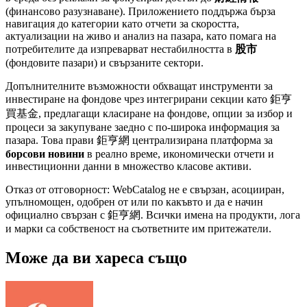
(финансово разузнаване). Приложението поддържа бърза
навигация до категории като отчети за скоростта,
актуализации на живо и анализ на пазара, като помага на
потребителите да изпреварват нестабилността в
股市
(фондовите пазари) и свързаните сектори.
Допълнителните възможности обхващат инструменти за
инвестиране на фондове чрез интегрирани секции като 鉅亨
買基金, предлагащи класиране на фондове, опции за избор и
процеси за закупуване заедно с по-широка информация за
пазара. Това прави 鉅亨網 централизирана платформа за
борсови новини
в реално време, икономически отчети и
инвестиционни данни в множество класове активи.
Отказ от отговорност: WebCatalog не е свързан, асоцииран,
упълномощен, одобрен от или по какъвто и да е начин
официално свързан с 鉅亨網. Всички имена на продукти, лога
и марки са собственост на съответните им притежатели.
Може да ви хареса също