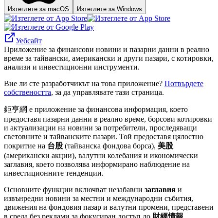
Изтеглете за macOS
Изтеглете за Windows
Уебсайт
Приложение за финансови новини и пазарни данни в реално
време за тайвански, американски и други пазари, с котировки,
анализи и инвестиционни инструменти.
Вие ли сте разработчикът на това приложение?
Потвърдете
собствеността
, за да управлявате тази страница.
鉅亨網 е приложение за финансова информация, което
предоставя пазарни данни в реално време, борсови котировки
и актуализации на новини за потребители, проследяващи
световните и тайванските пазари. Той предоставя цялостно
покритие на
台股
(тайванска фондова борса),
美股
(американски акции), валутни колебания и икономически
заглавия, което позволява информирано наблюдение на
инвестиционните тенденции.
Основните функции включват незабавни
заглавия
и
извънредни новини за местни и международни събития,
движения на фондовия пазар и валутни промени, представени
в среда без реклами за фокусиран достъп до
財經情報