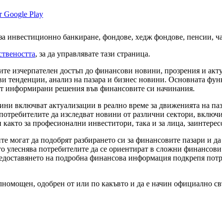
а инвестиционно банкиране, фондове, хедж фондове, пенсии, ча
ствеността
, за да управлявате тази страница.
е изчерпателен достъп до финансови новини, прозрения и актуа
ви тенденции, анализ на пазара и бизнес новини. Основната фун
ат информирани решения във финансовите си начинания.
и включват актуализации в реално време за движенията на паза
 потребителите да изследват новини от различни сектори, вклю
както за професионални инвеститори, така и за лица, заинтерес
 могат да подобрят разбирането си за финансовите пазари и да
о улеснява потребителите да се ориентират в сложни финансови 
едоставянето на подробна финансова информация подкрепя потр
ълномощен, одобрен от или по какъвто и да е начин официално свъ