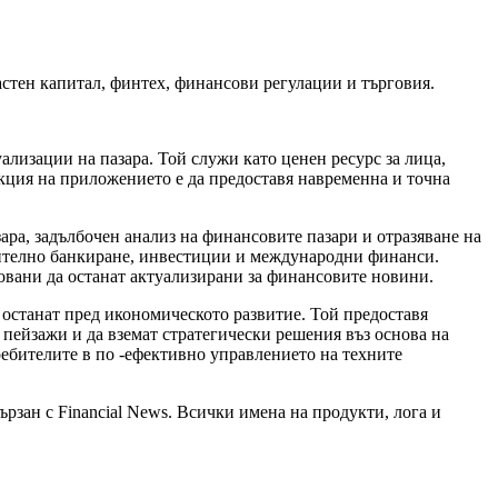
стен капитал, финтех, финансови регулации и търговия.
лизации на пазара. Той служи като ценен ресурс за лица,
кция на приложението е да предоставя навременна и точна
ра, задълбочен анализ на финансовите пазари и отразяване на
чително банкиране, инвестиции и международни финанси.
овани да останат актуализирани за финансовите новини.
 останат пред икономическото развитие. Той предоставя
пейзажи и да вземат стратегически решения въз основа на
ебителите в по -ефективно управлението на техните
рзан с Financial News. Всички имена на продукти, лога и