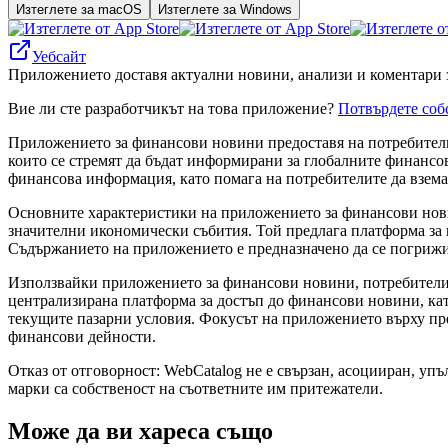
Изтеглете за macOS
Изтеглете за Windows
Уебсайт
Приложението доставя актуални новини, анализи и коментари з
Вие ли сте разработчикът на това приложение?
Потвърдете соб
Приложението за финансови новини предоставя на потребителит
които се стремят да бъдат информирани за глобалните финансо
финансова информация, като помага на потребителите да взем
Основните характеристики на приложението за финансови новин
значителни икономически събития. Той предлага платформа за
Съдържанието на приложението е предназначено да се погрижи 
Използвайки приложението за финансови новини, потребителите
централизирана платформа за достъп до финансови новини, кат
текущите пазарни условия. Фокусът на приложението върху пр
финансови дейности.
Отказ от отговорност: WebCatalog не е свързан, асоцииран, уп
марки са собственост на съответните им притежатели.
Може да ви хареса също