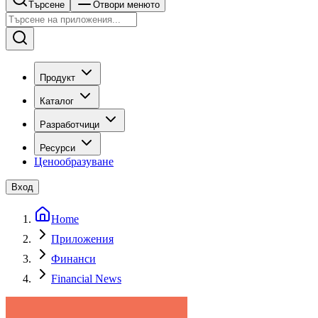
Търсене
Отвори менюто
Продукт
Каталог
Разработчици
Ресурси
Ценообразуване
Вход
Home
Приложения
Финанси
Financial News