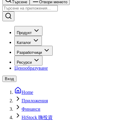
Търсене
Отвори менюто
Продукт
Каталог
Разработчици
Ресурси
Ценообразуване
Вход
Home
Приложения
Финанси
HiStock 嗨投資