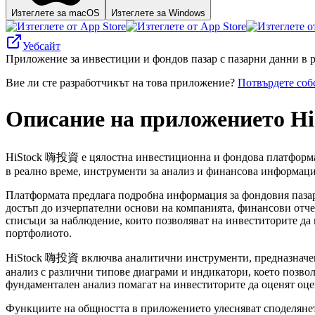
Изтеглете за macOS
Изтеглете за Windows
Уебсайт
Приложение за инвестиции и фондов пазар с пазарни данни в р
Вие ли сте разработчикът на това приложение?
Потвърдете соб
Описание на приложението 
HiStock 嗨投資 е цялостна инвестиционна и фондова платформа,
в реално време, инструменти за анализ и финансова информаци
Платформата предлага подробна информация за фондовия пазар
достъп до изчерпателни основи на компанията, финансови отч
списъци за наблюдение, които позволяват на инвеститорите да
портфолиото.
HiStock 嗨投資 включва аналитични инструменти, предназначени
анализ с различни типове диаграми и индикатори, което позво
фундаментален анализ помагат на инвеститорите да оценят оце
Функциите на общността в приложението улесняват споделянет