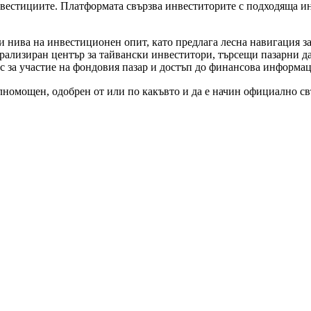
инвестициите. Платформата свързва инвеститорите с подходяща и
ни нива на инвестиционен опит, като предлага лесна навигация 
рализиран център за тайвански инвеститори, търсещи пазарни д
 за участие на фондовия пазар и достъп до финансова информац
пълномощен, одобрен от или по какъвто и да е начин официално 