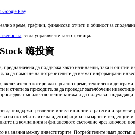
еално време, графики, финансови отчети и общност за споделяне
ствеността
, за да управлявате тази страница.
HiStock 嗨投資
 предназначена да поддържа както начинаещи, така и опитни и
я, за да помогне на потребителите да вземат информирани инве
, включително котировки в реално време, технически диаграми 
ети и отчети за приходите, за да проведат задълбочени инвест
 проследяват множество ценни книжа и да получават подходящи 
 да поддържат различни инвестиционни стратегии и времеви р
лява на потребителите да идентифицират пазарните тенденции и
нките на компанията и финансовото състояние чрез ключови пок
о на знания между инвеститорите. Потребителите имат достъп 