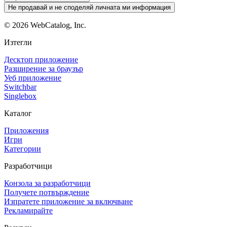
Не продавай и не споделяй личната ми информация
©
2026
WebCatalog, Inc.
Изтегли
Десктоп приложение
Разширение за браузър
Уеб приложение
Switchbar
Singlebox
Каталог
Приложения
Игри
Категории
Разработчици
Конзола за разработчици
Получете потвърждение
Изпратете приложение за включване
Рекламирайте