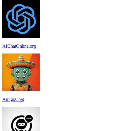
AIChatOnline.org
AmigoChat