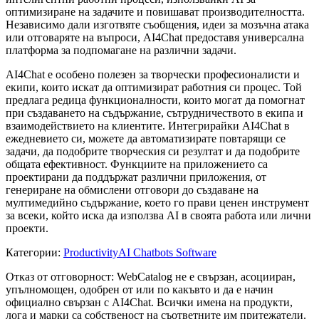
оптимизиране на задачите и повишават производителността.
Независимо дали изготвяте съобщения, идеи за мозъчна атака
или отговаряте на въпроси, AI4Chat предоставя универсална
платформа за подпомагане на различни задачи.
AI4Chat е особено полезен за творчески професионалисти и
екипи, които искат да оптимизират работния си процес. Той
предлага редица функционалности, които могат да помогнат
при създаването на съдържание, сътрудничеството в екипа и
взаимодействието на клиентите. Интегрирайки AI4Chat в
ежедневието си, можете да автоматизирате повтарящи се
задачи, да подобрите творческия си резултат и да подобрите
общата ефективност. Функциите на приложението са
проектирани да поддържат различни приложения, от
генериране на обмислени отговори до създаване на
мултимедийно съдържание, което го прави ценен инструмент
за всеки, който иска да използва AI в своята работа или лични
проекти.
Категории
:
Productivity
AI Chatbots Software
Отказ от отговорност: WebCatalog не е свързан, асоцииран,
упълномощен, одобрен от или по какъвто и да е начин
официално свързан с AI4Chat. Всички имена на продукти,
лога и марки са собственост на съответните им притежатели.