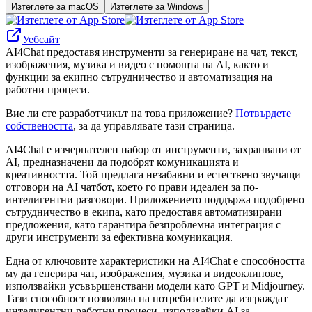
Изтеглете за macOS
Изтеглете за Windows
Уебсайт
AI4Chat предоставя инструменти за генериране на чат, текст,
изображения, музика и видео с помощта на AI, както и
функции за екипно сътрудничество и автоматизация на
работни процеси.
Вие ли сте разработчикът на това приложение?
Потвърдете
собствеността
, за да управлявате тази страница.
AI4Chat е изчерпателен набор от инструменти, захранвани от
AI, предназначени да подобрят комуникацията и
креативността. Той предлага незабавни и естествено звучащи
отговори на AI чатбот, което го прави идеален за по-
интелигентни разговори. Приложението поддържа подобрено
сътрудничество в екипа, като предоставя автоматизирани
предложения, като гарантира безпроблемна интеграция с
други инструменти за ефективна комуникация.
Една от ключовите характеристики на AI4Chat е способността
му да генерира чат, изображения, музика и видеоклипове,
използвайки усъвършенствани модели като GPT и Midjourney.
Тази способност позволява на потребителите да изграждат
интелигентни работни процеси, използвайки AI за