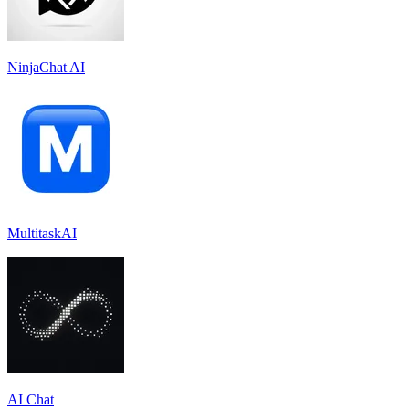
NinjaChat AI
MultitaskAI
AI Chat