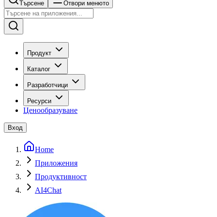
Търсене
Отвори менюто
Продукт
Каталог
Разработчици
Ресурси
Ценообразуване
Вход
Home
Приложения
Продуктивност
AI4Chat