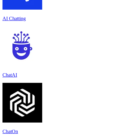
AI Chatting
ChatAI
ChatOn