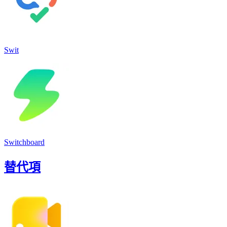
Swit
Switchboard
替代項