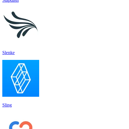
Slapdash
Slenke
Sling