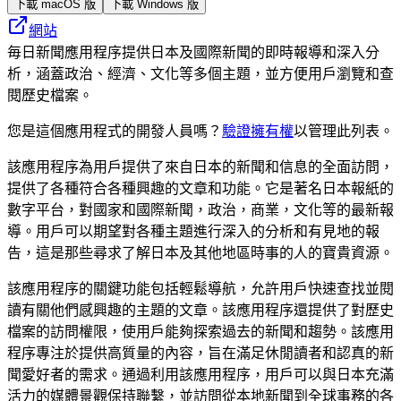
下載 macOS 版
下載 Windows 版
網站
毎日新聞應用程序提供日本及國際新聞的即時報導和深入分
析，涵蓋政治、經濟、文化等多個主題，並方便用戶瀏覽和查
閱歷史檔案。
您是這個應用程式的開發人員嗎？
驗證擁有權
以管理此列表。
該應用程序為用戶提供了來自日本的新聞和信息的全面訪問，
提供了各種符合各種興趣的文章和功能。它是著名日本報紙的
數字平台，對國家和國際新聞，政治，商業，文化等的最新報
導。用戶可以期望對各種主題進行深入的分析和有見地的報
告，這是那些尋求了解日本及其他地區時事的人的寶貴資源。
該應用程序的關鍵功能包括輕鬆導航，允許用戶快速查找並閱
讀有關他們感興趣的主題的文章。該應用程序還提供了對歷史
檔案的訪問權限，使用戶能夠探索過去的新聞和趨勢。該應用
程序專注於提供高質量的內容，旨在滿足休閒讀者和認真的新
聞愛好者的需求。通過利用該應用程序，用戶可以與日本充滿
活力的媒體景觀保持聯繫，並訪問從本地新聞到全球事務的各