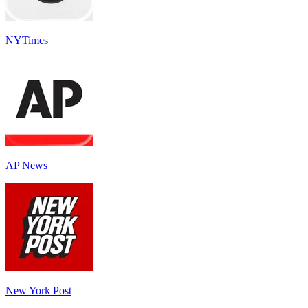
NYTimes
AP News
New York Post