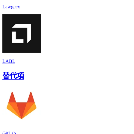
Lawgeex
LABL
替代項
GitLab