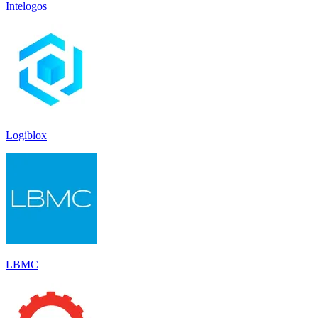
Intelogos
Logiblox
LBMC