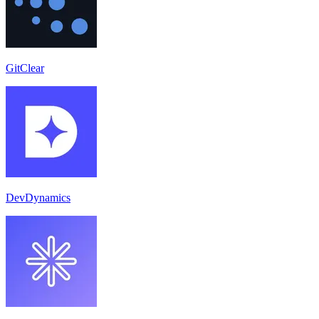
GitClear
DevDynamics