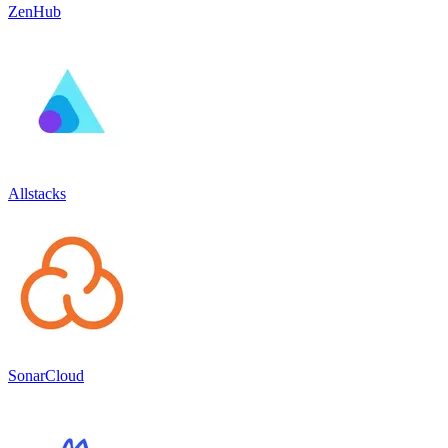
ZenHub
Allstacks
SonarCloud