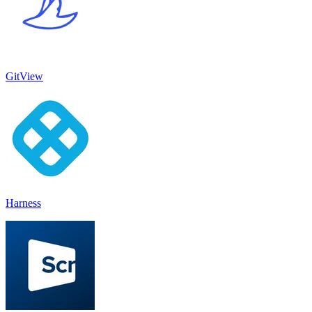
GitView
Harness