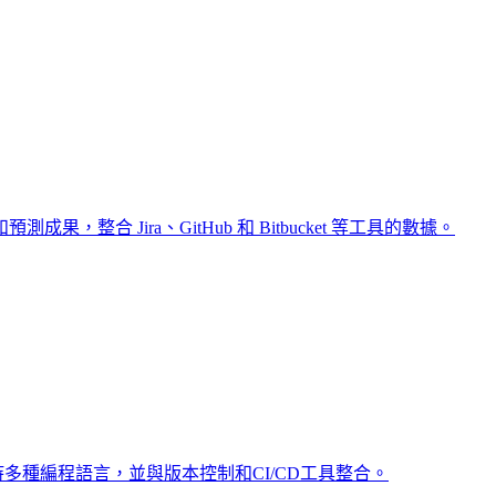
成果，整合 Jira、GitHub 和 Bitbucket 等工具的數據。
支持多種編程語言，並與版本控制和CI/CD工具整合。