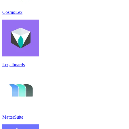
CosmoLex
Legalboards
MatterSuite