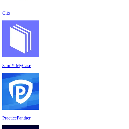
Clio
8am™ MyCase
PracticePanther