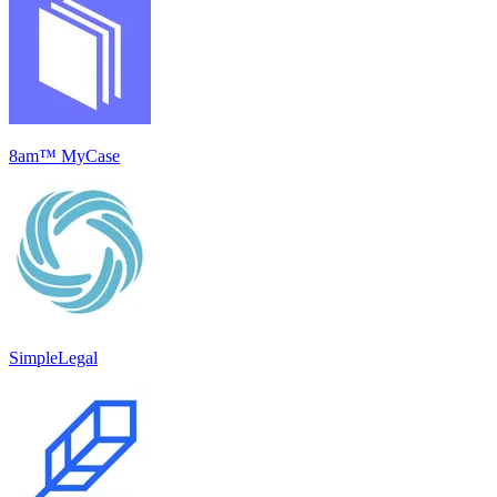
8am™ MyCase
SimpleLegal