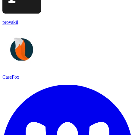
provakil
CaseFox