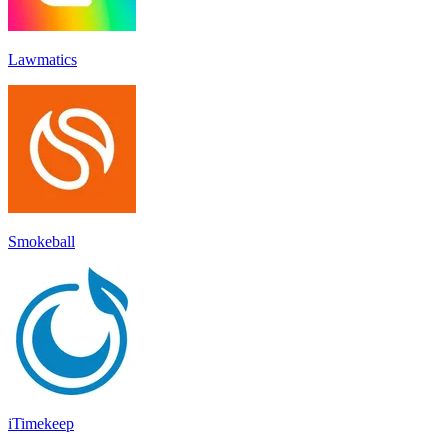
Lawmatics
Smokeball
iTimekeep