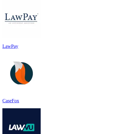
LawPay
CaseFox