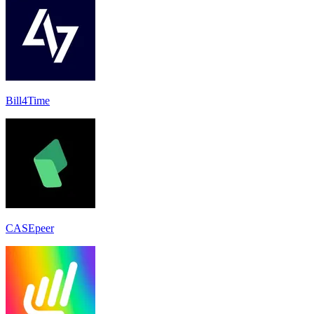
Bill4Time
CASEpeer