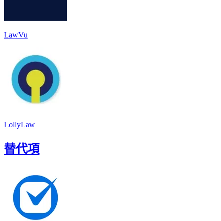
LawVu
LollyLaw
替代項