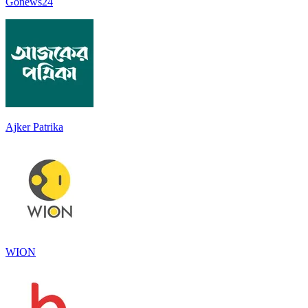
Gonews24
Ajker Patrika
WION