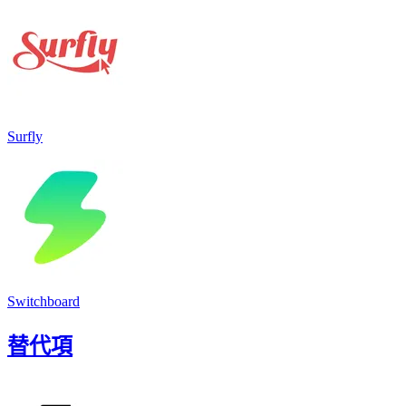
Surfly
Switchboard
替代項