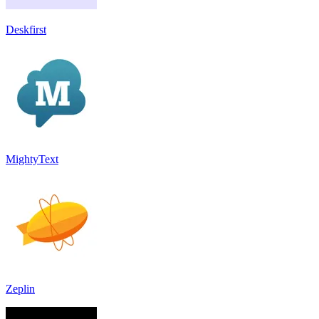
Deskfirst
MightyText
Zeplin