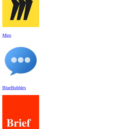
Miro
BlueBubbles