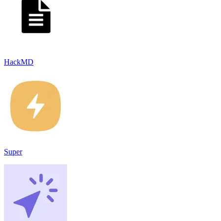
HackMD
Super