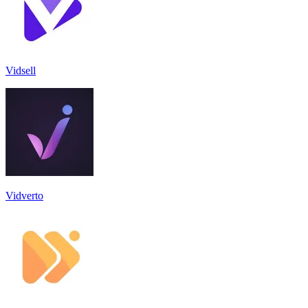
Vidsell
Vidverto