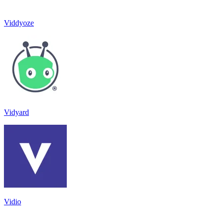
Viddyoze
Vidyard
Vidio