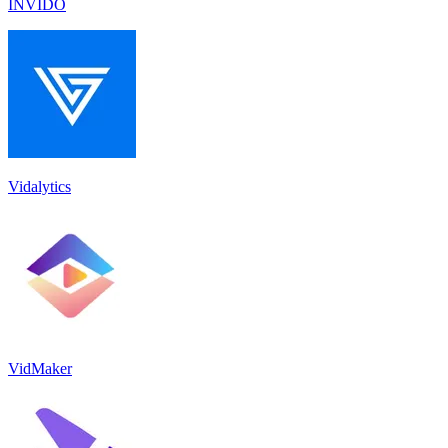
INVIDO
Vidalytics
VidMaker