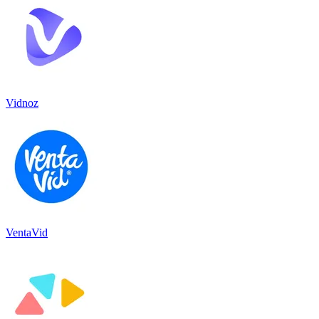
Vidnoz
VentaVid