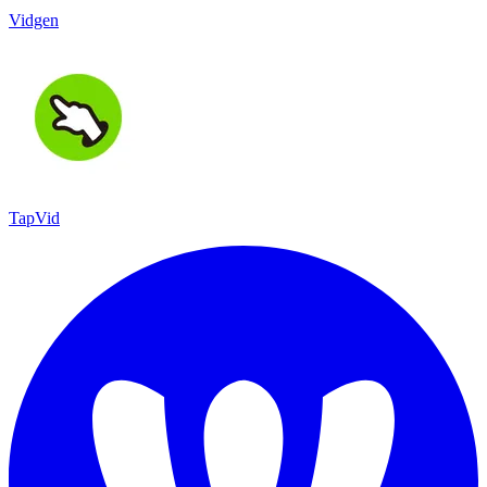
Vidgen
TapVid