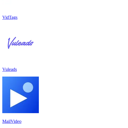
VidTags
Vuleads
MailVideo