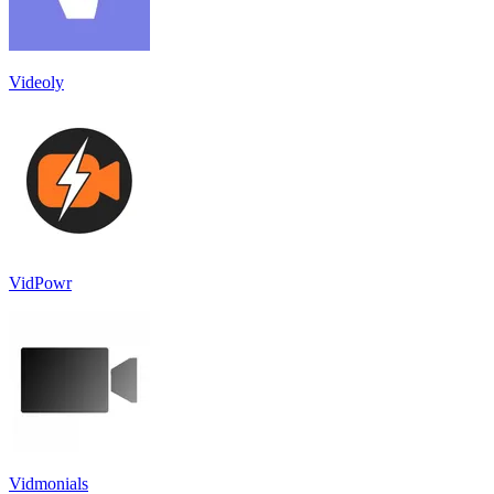
Videoly
VidPowr
Vidmonials