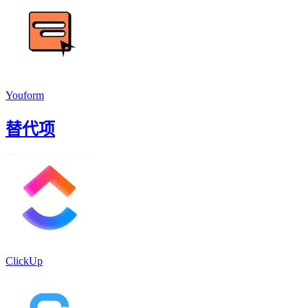
Youform
替代项
ClickUp