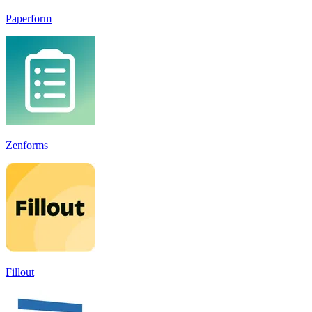
Paperform
Zenforms
Fillout