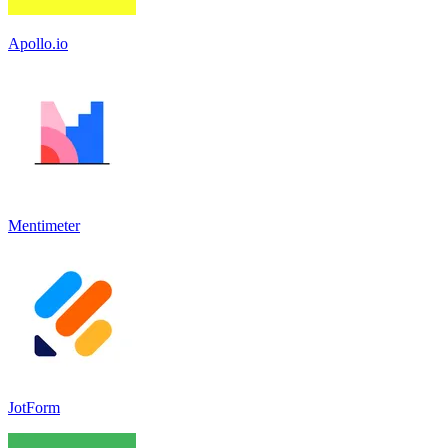
Apollo.io
Mentimeter
JotForm