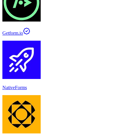
Getform.io
NativeForms