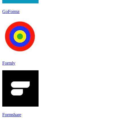
GoFormz
Formly
Formshare