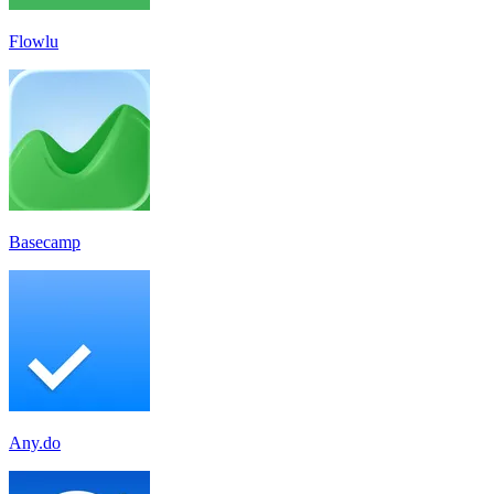
Flowlu
Basecamp
Any.do