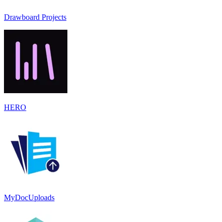
Drawboard Projects
HERO
MyDocUploads