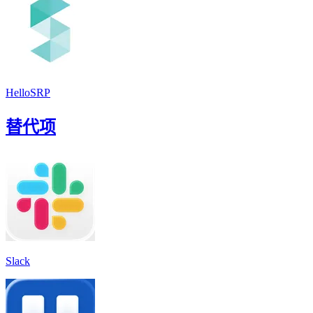
HelloSRP
替代项
Slack