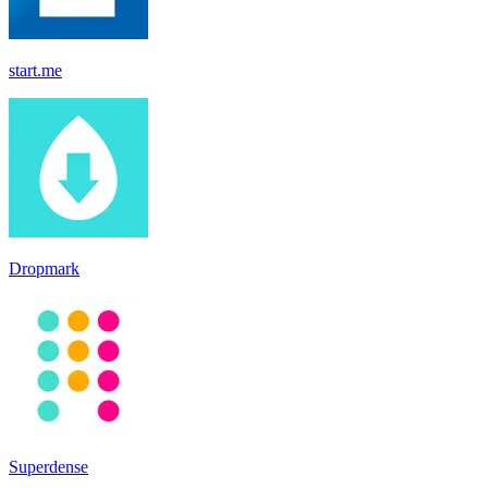
start.me
Dropmark
Superdense