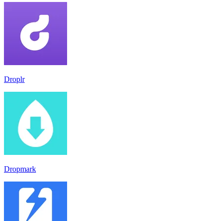
Droplr
Dropmark