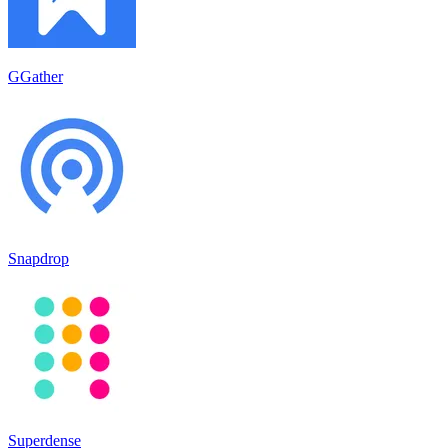
GGather
Snapdrop
Superdense