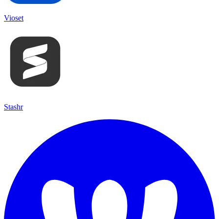
Vioset
Stashr