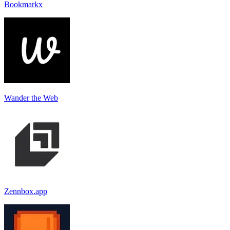
Bookmarkx
Wander the Web
Zennbox.app