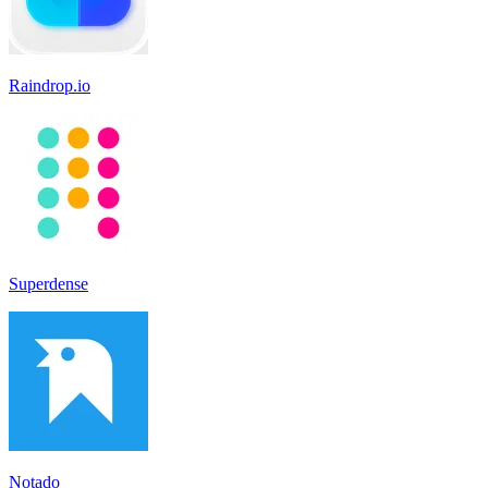
Raindrop.io
Superdense
Notado