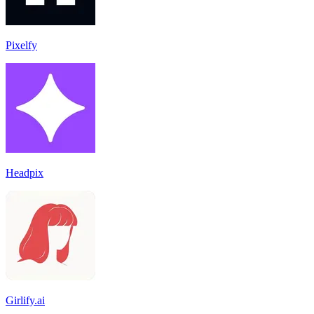
Pixelfy
Headpix
Girlify.ai