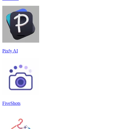
Pixfy AI
FiveShots