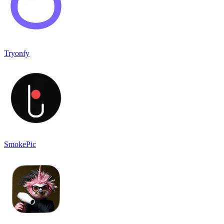
Tryonfy
SmokePic