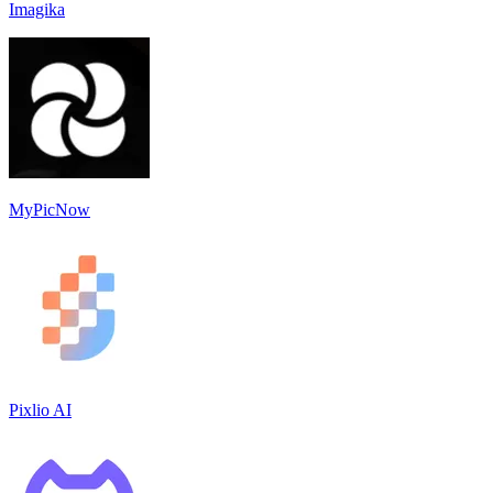
Imagika
MyPicNow
Pixlio AI