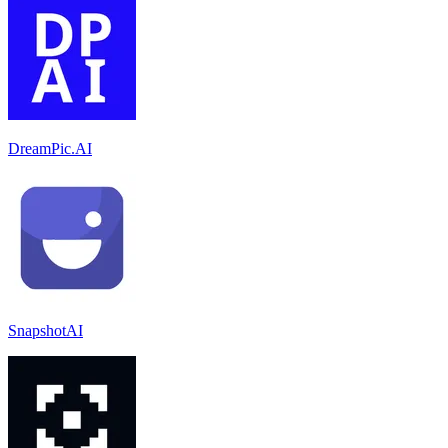
DreamPic.AI
SnapshotAI