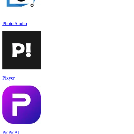
Photo Studio
Pixyer
PicPicAI