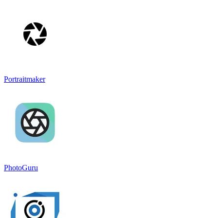
Portraitmaker
PhotoGuru