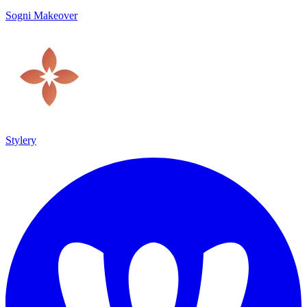
Sogni Makeover
Stylery