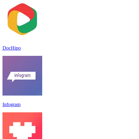
DocHipo
Infogram