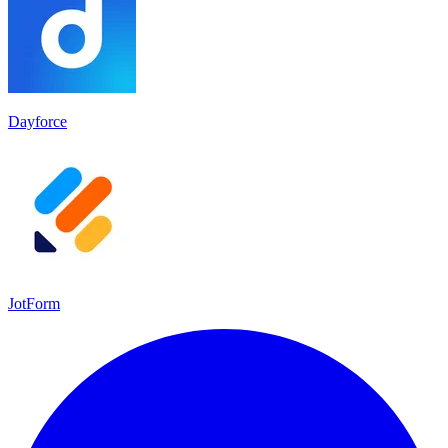
Dayforce
JotForm