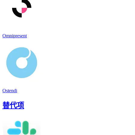
Omnipresent
Ostendi
替代项