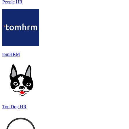
People HR
tomHRM
Top Dog HR