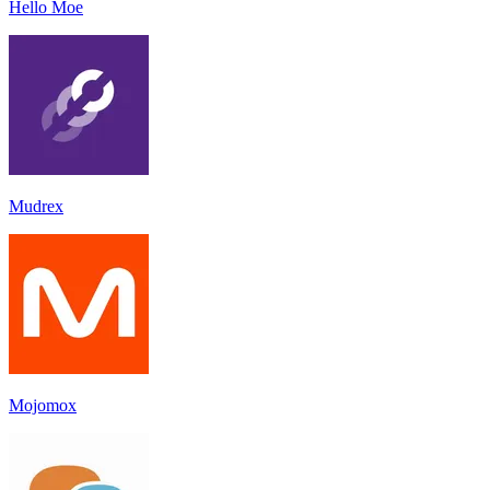
Hello Moe
Mudrex
Mojomox