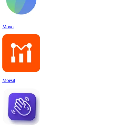
Moxo
Moesif