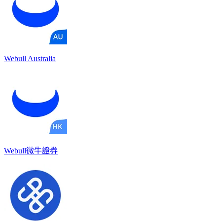
Webull Australia
Webull微牛證券