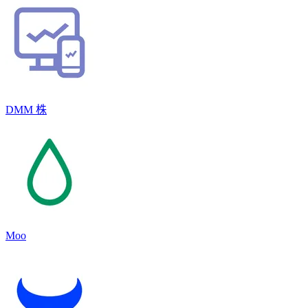
DMM 株
Moo