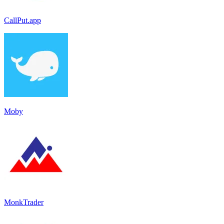
CallPut.app
Moby
MonkTrader