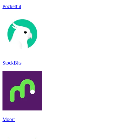
Pocketful
StockBits
Moorr