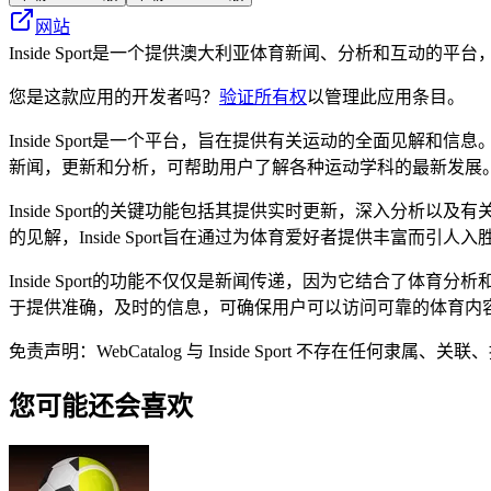
网站
Inside Sport是一个提供澳大利亚体育新闻、分析和互动
您是这款应用的开发者吗？
验证所有权
以管理此应用条目。
Inside Sport是一个平台，旨在提供有关运动的全面
新闻，更新和分析，可帮助用户了解各种运动学科的最新发展
Inside Sport的关键功能包括其提供实时更新，深入
的见解，Inside Sport旨在通过为体育爱好者提供丰富而引
Inside Sport的功能不仅仅是新闻传递，因为它结合
于提供准确，及时的信息，可确保用户可以访问可靠的体育内
免责声明：WebCatalog 与 Inside Sport 不
您可能还会喜欢