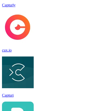
Capturly
cux.io
Capturi