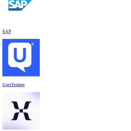
SAP
UserTesting