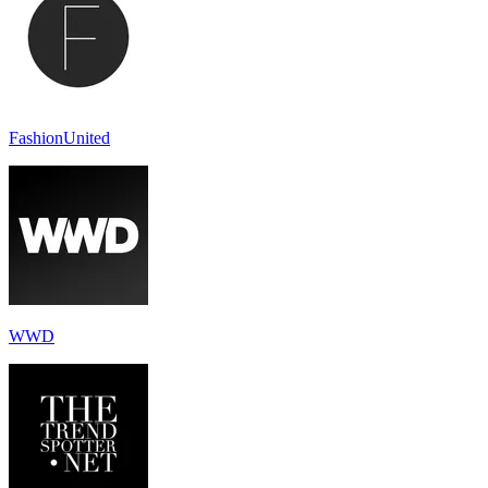
FashionUnited
WWD